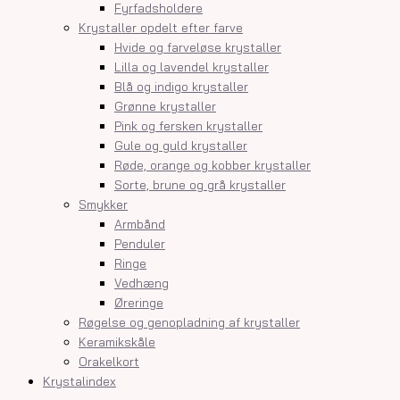
Fyrfadsholdere
Krystaller opdelt efter farve
Hvide og farveløse krystaller
Lilla og lavendel krystaller
Blå og indigo krystaller
Grønne krystaller
Pink og fersken krystaller
Gule og guld krystaller
Røde, orange og kobber krystaller
Sorte, brune og grå krystaller
Smykker
Armbånd
Penduler
Ringe
Vedhæng
Øreringe
Røgelse og genopladning af krystaller
Keramikskåle
Orakelkort
Krystalindex