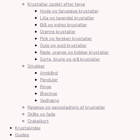
Krystaller opdelt efter farve
Hvide og farveløse krystaller
Lilla og lavendel krystaller
Blå og indigo krystaller
Grønne krystaller
Pink og fersken krystaller
Gule og guld krystaller
Røde, orange og kobber krystaller
Sorte, brune og grå krystaller
Smykker
Armbånd
Penduler
Ringe
Øreringe
Vedhæng
Røgelse og genopladning af krystaller
Skåle og fade
Orakelkort
Krystalindex
Guides