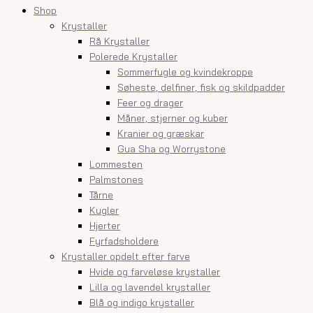
Shop
Krystaller
Rå Krystaller
Polerede Krystaller
Sommerfugle og kvindekroppe
Søheste, delfiner, fisk og skildpadder
Feer og drager
Måner, stjerner og kuber
Kranier og græskar
Gua Sha og Worrystone
Lommesten
Palmstones
Tårne
Kugler
Hjerter
Fyrfadsholdere
Krystaller opdelt efter farve
Hvide og farveløse krystaller
Lilla og lavendel krystaller
Blå og indigo krystaller