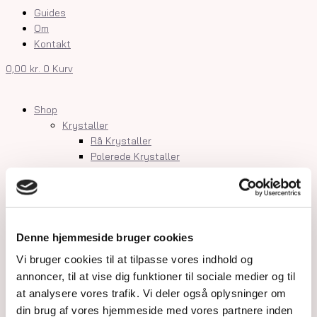
Guides
Om
Kontakt
0,00
kr.
0
Kurv
Shop
Krystaller
Rå Krystaller
Polerede Krystaller
Sommerfugle og kvindekroppe
Søheste, delfiner, fisk og skildpadder
Feer og drager
Måner, stjerner og kuber
Kranier og græskar
Denne hjemmeside bruger cookies
Gua Sha og Worrystone
Vi bruger cookies til at tilpasse vores indhold og
Lommesten
annoncer, til at vise dig funktioner til sociale medier og til
Palmstone
at analysere vores trafik. Vi deler også oplysninger om
Tårne
din brug af vores hjemmeside med vores partnere inden
Kugler