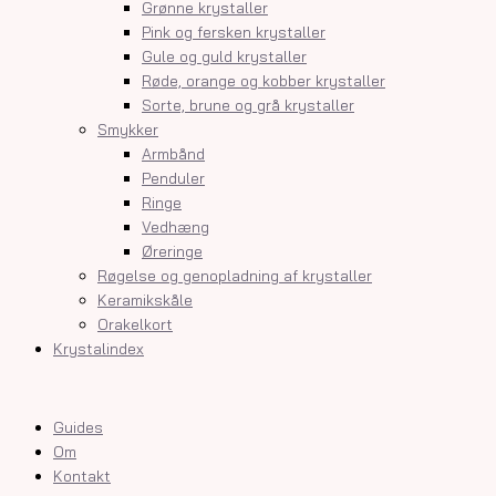
Grønne krystaller
Pink og fersken krystaller
Gule og guld krystaller
Røde, orange og kobber krystaller
Sorte, brune og grå krystaller
Smykker
Armbånd
Penduler
Ringe
Vedhæng
Øreringe
Røgelse og genopladning af krystaller
Keramikskåle
Orakelkort
Krystalindex
Guides
Om
Kontakt