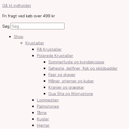
Gå til indholdet
Fri fragt ved køb over 499 kr
Søg
Shop
Krystaller
Rå Krystaller
Polerede Krystaller
Sommerfugle og kvindekroppe
Søheste, delfiner, fisk og skildpadder
Feer og drager
Måner, stjerner og kuber
Kranier og græskar
Gua Sha og Worrystone
Lommesten
Palmstones
Tårne
Kugler
Hjerter