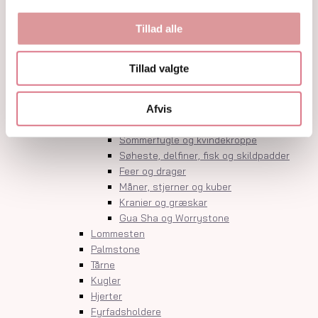
Krystalindex
Guides
Tillad alle
Om
Kontakt
Tillad valgte
Shop
Krystaller
Rå Krystaller
Afvis
Polerede Krystaller
Sommerfugle og kvindekroppe
Søheste, delfiner, fisk og skildpadder
Feer og drager
Måner, stjerner og kuber
Kranier og græskar
Gua Sha og Worrystone
Lommesten
Palmstone
Tårne
Kugler
Hjerter
Fyrfadsholdere