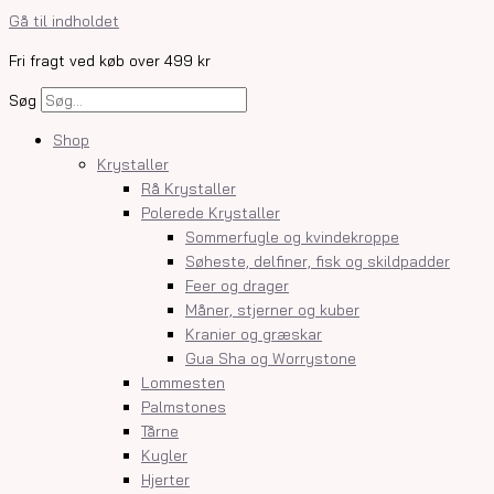
Gå til indholdet
Fri fragt ved køb over 499 kr
Søg
Shop
Krystaller
Rå Krystaller
Polerede Krystaller
Sommerfugle og kvindekroppe
Søheste, delfiner, fisk og skildpadder
Feer og drager
Måner, stjerner og kuber
Kranier og græskar
Gua Sha og Worrystone
Lommesten
Palmstones
Tårne
Kugler
Hjerter