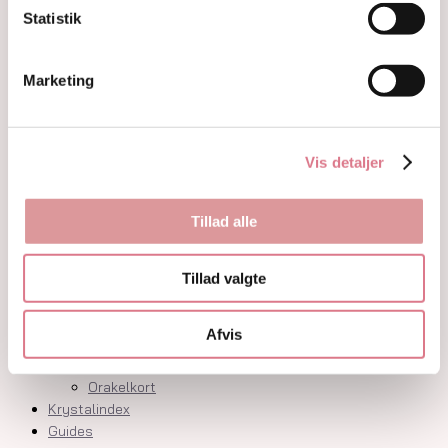
Krystaller opdelt efter farve
Statistik
Hvide og farveløse krystaller
Lilla og lavendel krystaller
Blå og indigo krystaller
Marketing
Grønne krystaller
Pink og fersken krystaller
Gule og guld krystaller
Vis detaljer
Røde, orange og kobber krystaller
Sorte, brune og grå krystaller
Smykker
Tillad alle
Armbånd
Penduler
Ringe
Tillad valgte
Øreringe
Vedhæng
Afvis
Røgelse og genopladning af krystaller
Skåle og fade
Orakelkort
Krystalindex
Guides