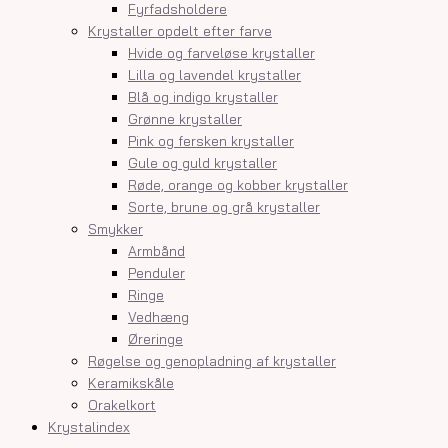
Fyrfadsholdere
Krystaller opdelt efter farve
Hvide og farveløse krystaller
Lilla og lavendel krystaller
Blå og indigo krystaller
Grønne krystaller
Pink og fersken krystaller
Gule og guld krystaller
Røde, orange og kobber krystaller
Sorte, brune og grå krystaller
Smykker
Armbånd
Penduler
Ringe
Vedhæng
Øreringe
Røgelse og genopladning af krystaller
Keramikskåle
Orakelkort
Krystalindex