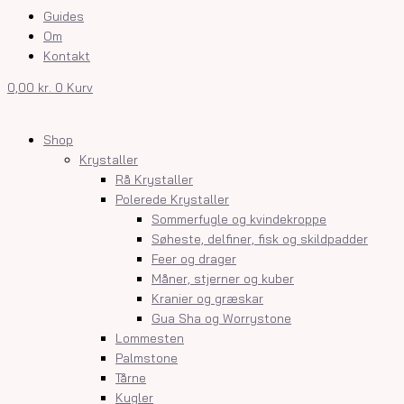
Guides
Om
Kontakt
0,00
kr.
0
Kurv
Shop
Krystaller
Rå Krystaller
Polerede Krystaller
Sommerfugle og kvindekroppe
Søheste, delfiner, fisk og skildpadder
Feer og drager
Måner, stjerner og kuber
Kranier og græskar
Gua Sha og Worrystone
Lommesten
Palmstone
Tårne
Kugler