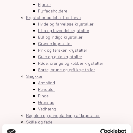
Hjerter
Fyrfadsholdere
Krystaller opdelt efter farve
Hvide og farveløse krystaller
Lilla og lavendel krystaller
Blå og indigo krystaller
Grønne krystaller
Pink og fersken krystaller
Gule og guld krystaller
Røde, orange og kobber krystaller
Sorte, brune og grå krystaller
Smykker
Armbånd
Penduler
Ringe
Øreringe
Vedhæng
Røgelse og genopladning af krystaller
Skåle og fade
Orakelkort