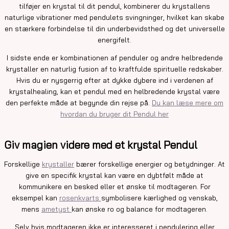
tilføjer en krystal til dit pendul, kombinerer du krystallens
naturlige vibrationer med pendulets svingninger, hvilket kan skabe
en stærkere forbindelse til din underbevidsthed og det universelle
energifelt.
I sidste ende er kombinationen af penduler og andre helbredende
krystaller en naturlig fusion af to kraftfulde spirituelle redskaber.
Hvis du er nysgerrig efter at dykke dybere ind i verdenen af
krystalhealing, kan et pendul med en helbredende krystal være
den perfekte måde at begynde din rejse på.
Du kan læse mere om
hvordan du bruger dit Pendul her
Giv magien videre med et krystal Pendul
Forskellige
krystaller
bærer forskellige energier og betydninger. At
give en specifik krystal kan være en dybtfølt måde at
kommunikere en besked eller et ønske til modtageren. For
eksempel kan
rosenkvarts
symbolisere kærlighed og venskab,
mens
ametyst
kan ønske ro og balance for modtageren.
Selv hvis modtageren ikke er interesseret i pendulering eller