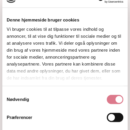
Krystalindex
Guides
Om
Denne hjemmeside bruger cookies
Kontakt
Vi bruger cookies til at tilpasse vores indhold og
Shop
annoncer, til at vise dig funktioner til sociale medier og til
Krystaller
at analysere vores trafik. Vi deler også oplysninger om
Rå Krystaller
din brug af vores hjemmeside med vores partnere inden
Polerede Krystaller
for sociale medier, annonceringspartnere og
Sommerfugle og kvindekroppe
Søheste, delfiner, fisk og skildpadder
analysepartnere. Vores partnere kan kombinere disse
Feer og drager
data med andre oplysninger, du har givet dem, eller som
Måner, stjerner og kuber
de har indsamlet fra din brug af deres tjenester.
Kranier og græskar
Gua Sha og Worrystone
Samtykkevalg
Lommesten
Nødvendig
Palmstone
Tårne
Kugler
Præferencer
Hjerter
Fyrfadsholdere