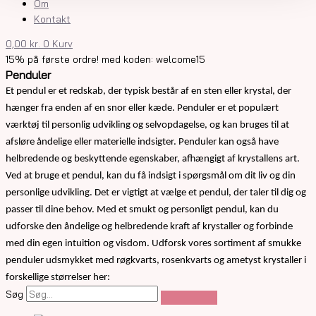
Om
Kontakt
0,00
kr.
0
Kurv
15% på første ordre! med koden: welcome15
Penduler
Et pendul er et redskab, der typisk består af en sten eller krystal, der
hænger fra enden af en snor eller kæde. Penduler er et populært
værktøj til personlig udvikling og selvopdagelse, og kan bruges til at
afsløre åndelige eller materielle indsigter. Penduler kan også have
helbredende og beskyttende egenskaber, afhængigt af krystallens art.
Ved at bruge et pendul, kan du få indsigt i spørgsmål om dit liv og din
personlige udvikling. Det er vigtigt at vælge et pendul, der taler til dig og
passer til dine behov. Med et smukt og personligt pendul, kan du
udforske den åndelige og helbredende kraft af krystaller og forbinde
med din egen intuition og visdom. Udforsk vores sortiment af smukke
penduler udsmykket med røgkvarts, rosenkvarts og ametyst krystaller i
forskellige størrelser her:
Søg