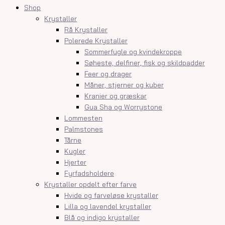
Shop
Krystaller
Rå Krystaller
Polerede Krystaller
Sommerfugle og kvindekroppe
Søheste, delfiner, fisk og skildpadder
Feer og drager
Måner, stjerner og kuber
Kranier og græskar
Gua Sha og Worrystone
Lommesten
Palmstones
Tårne
Kugler
Hjerter
Fyrfadsholdere
Krystaller opdelt efter farve
Hvide og farveløse krystaller
Lilla og lavendel krystaller
Blå og indigo krystaller