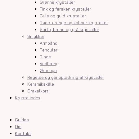
Grønne krystaller
Pink og fersken krystaller
Gule og guld krystaller
Røde, orange og kobber krystaller
Sorte, brune og grå krystaller
Smykker
Armbånd
Penduler
Ringe
Vedhæng
Øreringe
Røgelse og genopladning af krystaller
Keramikskåle
Orakelkort
Krystalindex
Guides
Om
Kontakt