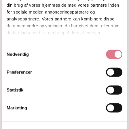
Fyrfadsholdere
din brug af vores hjemmeside med vores partnere inden
Krystaller opdelt efter farve
for sociale medier, annonceringspartnere og
Hvide og farveløse krystaller
analysepartnere. Vores partnere kan kombinere disse
Lilla og lavendel krystaller
data med andre oplysninger, du har givet dem, eller som
Blå og indigo krystaller
de har indsamlet fra din brug af deres tjenester.
Grønne krystaller
Pink og fersken krystaller
Gule og guld krystaller
Samtykkevalg
Røde, orange og kobber krystaller
Nødvendig
Sorte, brune og grå krystaller
Smykker
Præferencer
Armbånd
Penduler
Ringe
Statistik
Øreringe
Vedhæng
Røgelse og genopladning af krystaller
Marketing
Skåle og fade
Orakelkort
Krystalindex