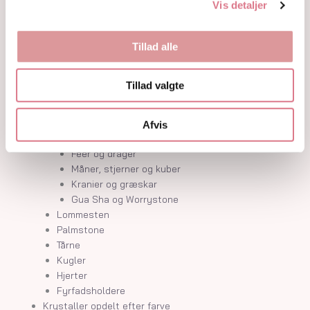
Guides
Vis detaljer
Om
Kontakt
Tillad alle
Shop
Krystaller
Tillad valgte
Rå Krystaller
Polerede Krystaller
Sommerfugle og kvindekroppe
Afvis
Søheste, delfiner, fisk og skildpadder
Feer og drager
Måner, stjerner og kuber
Kranier og græskar
Gua Sha og Worrystone
Lommesten
Palmstone
Tårne
Kugler
Hjerter
Fyrfadsholdere
Krystaller opdelt efter farve