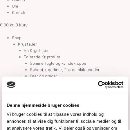
Om
Kontakt
0,00
kr.
0
Kurv
Shop
Krystaller
Rå Krystaller
Polerede Krystaller
Sommerfugle og kvindekroppe
Søheste, delfiner, fisk og skildpadder
Feer og drager
Måner, stjerner og kuber
Kranier og græskar
Gua Sha og Worrystone
Lommesten
Denne hjemmeside bruger cookies
Palmstone
Tårne
Vi bruger cookies til at tilpasse vores indhold og
Kugler
annoncer, til at vise dig funktioner til sociale medier og til
Hjerter
at analysere vores trafik. Vi deler også oplysninger om