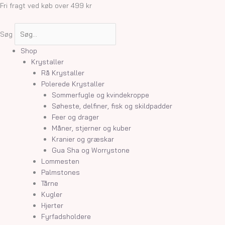
Gå
Fri fragt ved køb over 499 kr
til
indholdet
Søg
Shop
Krystaller
Rå Krystaller
Polerede Krystaller
Sommerfugle og kvindekroppe
Søheste, delfiner, fisk og skildpadder
Feer og drager
Måner, stjerner og kuber
Kranier og græskar
Gua Sha og Worrystone
Lommesten
Palmstones
Tårne
Kugler
Hjerter
Fyrfadsholdere