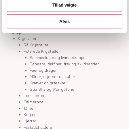
Krystalindex
Tillad valgte
Guides
Om
Kontakt
Afvis
Shop
Krystaller
Rå Krystaller
Polerede Krystaller
Sommerfugle og kvindekroppe
Søheste, delfiner, fisk og skildpadder
Feer og drager
Måner, stjerner og kuber
Kranier og græskar
Gua Sha og Worrystone
Lommesten
Palmstone
Tårne
Kugler
Hjerter
Fyrfadsholdere