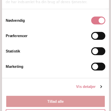
de har indsamlet fra din brug af deres tjenester.
Hjerter
Fyrfadsholdere
Krystaller opdelt efter farve
Samtykkevalg
Hvide og farveløse krystaller
Nødvendig
Lilla og lavendel krystaller
Blå og indigo krystaller
Grønne krystaller
Præferencer
Pink og fersken krystaller
Gule og guld krystaller
Statistik
Røde, orange og kobber krystaller
Sorte, brune og grå krystaller
Smykker
Marketing
Armbånd
Penduler
Ringe
Øreringe
Vis detaljer
Vedhæng
Røgelse og genopladning af krystaller
Skåle og fade
Tillad alle
Orakelkort