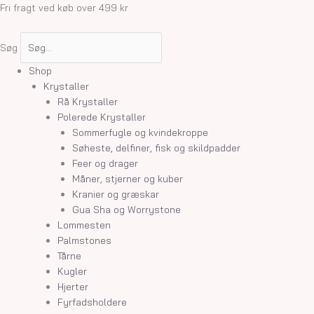
Gå
Fri fragt ved køb over 499 kr
til
indholdet
Søg
Shop
Krystaller
Rå Krystaller
Polerede Krystaller
Sommerfugle og kvindekroppe
Søheste, delfiner, fisk og skildpadder
Feer og drager
Måner, stjerner og kuber
Kranier og græskar
Gua Sha og Worrystone
Lommesten
Palmstones
Tårne
Kugler
Hjerter
Fyrfadsholdere