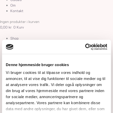
Om
Kontakt
Ingen produkter i kurven
0,00
kr.
0
Kurv
Shop
Krystaller
Rå Krystaller
Polerede Krystaller
Sommerfugle og kvindekroppe
Denne hjemmeside bruger cookies
Søheste, delfiner, fisk og skildpadder
Feer og drager
Vi bruger cookies til at tilpasse vores indhold og
Måner, stjerner og kuber
annoncer, til at vise dig funktioner til sociale medier og til
Kranier og græskar
at analysere vores trafik. Vi deler også oplysninger om
Gua Sha og Worrystone
din brug af vores hjemmeside med vores partnere inden
Lommesten
for sociale medier, annonceringspartnere og
Palmstone
analysepartnere. Vores partnere kan kombinere disse
Tårne
data med andre oplysninger, du har givet dem, eller som
Kugler