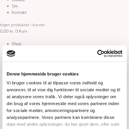
Om
Kontakt
Ingen produkter i kurven
0,00
kr.
0
Kurv
Shop
Krystaller
Rå Krystaller
Polerede Krystaller
Sommerfugle og kvindekroppe
Denne hjemmeside bruger cookies
Søheste, delfiner, fisk og skildpadder
Feer og drager
Vi bruger cookies til at tilpasse vores indhold og
Måner, stjerner og kuber
annoncer, til at vise dig funktioner til sociale medier og til
Kranier og græskar
at analysere vores trafik. Vi deler også oplysninger om
Gua Sha og Worrystone
din brug af vores hjemmeside med vores partnere inden
Lommesten
for sociale medier, annonceringspartnere og
Palmstone
analysepartnere. Vores partnere kan kombinere disse
Tårne
data med andre oplysninger, du har givet dem, eller som
Kugler