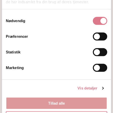
de har indsamlet fra din brug af deres tjenester.
Hjerter
Fyrfadsholdere
Krystaller opdelt efter farve
Samtykkevalg
Hvide og farveløse krystaller
Nødvendig
Lilla og lavendel krystaller
Blå og indigo krystaller
Grønne krystaller
Præferencer
Pink og fersken krystaller
Gule og guld krystaller
Statistik
Røde, orange og kobber krystaller
Sorte, brune og grå krystaller
Smykker
Marketing
Armbånd
Penduler
Ringe
Øreringe
Vis detaljer
Vedhæng
Røgelse og genopladning af krystaller
Skåle og fade
Tillad alle
Orakelkort