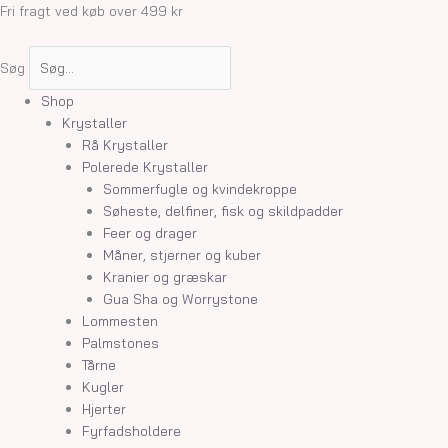
Gå
Fri fragt ved køb over 499 kr
til
indholdet
Søg
Shop
Krystaller
Rå Krystaller
Polerede Krystaller
Sommerfugle og kvindekroppe
Søheste, delfiner, fisk og skildpadder
Feer og drager
Måner, stjerner og kuber
Kranier og græskar
Gua Sha og Worrystone
Lommesten
Palmstones
Tårne
Kugler
Hjerter
Fyrfadsholdere