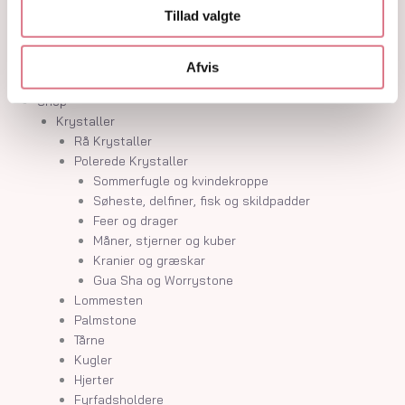
Krystalindex
Tillad valgte
Guides
Om
Kontakt
Afvis
Shop
Krystaller
Rå Krystaller
Polerede Krystaller
Sommerfugle og kvindekroppe
Søheste, delfiner, fisk og skildpadder
Feer og drager
Måner, stjerner og kuber
Kranier og græskar
Gua Sha og Worrystone
Lommesten
Palmstone
Tårne
Kugler
Hjerter
Fyrfadsholdere