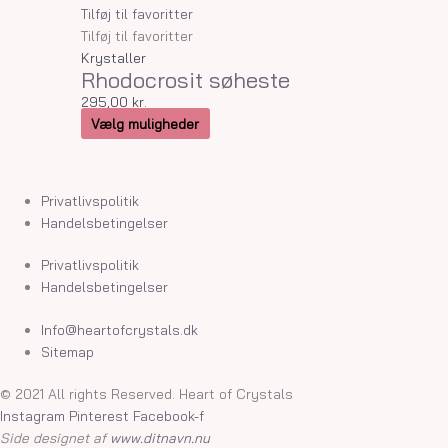
vare
Tilføj til favoritter
har
Tilføj til favoritter
flere
Krystaller
Rhodocrosit søheste
varianter.
Mulighederne
295,00
kr.
kan
Vælg muligheder
vælges
på
varesiden
Privatlivspolitik
Handelsbetingelser
Privatlivspolitik
Handelsbetingelser
Info@heartofcrystals.dk
Sitemap
© 2021 All rights Reserved. Heart of Crystals
Instagram
Pinterest
Facebook-f
Side designet af
www.ditnavn.nu