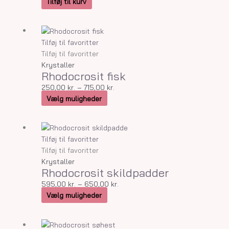
Tilføj til kurv
Dette
Prisinterval:
vare
250,00 kr.
Tilføj til favoritter
har
til
Tilføj til favoritter
flere
715,00 kr.
Krystaller
Rhodocrosit fisk
varianter.
Mulighederne
250,00
kr.
–
715,00
kr.
kan
Vælg muligheder
vælges
på
Dette
Prisinterval:
varesiden
vare
595,00 kr.
Tilføj til favoritter
har
til
Tilføj til favoritter
flere
650,00 kr.
Krystaller
Rhodocrosit skildpadder
varianter.
Mulighederne
595,00
kr.
–
650,00
kr.
kan
Vælg muligheder
vælges
på
Dette
varesiden