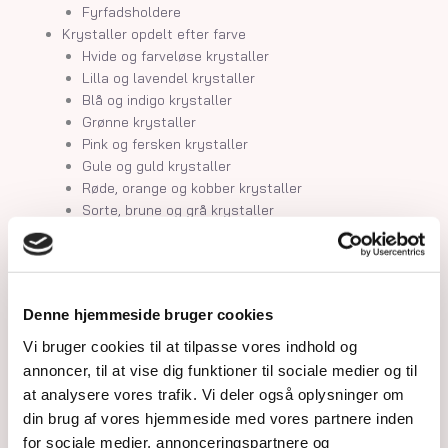
Fyrfadsholdere
Krystaller opdelt efter farve
Hvide og farveløse krystaller
Lilla og lavendel krystaller
Blå og indigo krystaller
Grønne krystaller
Pink og fersken krystaller
Gule og guld krystaller
Røde, orange og kobber krystaller
Sorte, brune og grå krystaller
Smykker
Armbånd
Penduler
Ringe
Denne hjemmeside bruger cookies
Øreringe
Vedhæng
Vi bruger cookies til at tilpasse vores indhold og
Røgelse og genopladning af krystaller
annoncer, til at vise dig funktioner til sociale medier og til
Skåle og fade
at analysere vores trafik. Vi deler også oplysninger om
Orakelkort
din brug af vores hjemmeside med vores partnere inden
Krystalindex
for sociale medier, annonceringspartnere og