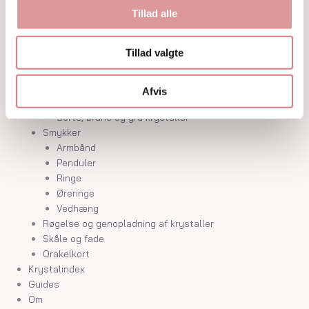
Hvide og farveløse krystaller
Tillad alle
Lilla og lavendel krystaller
Blå og indigo krystaller
Tillad valgte
Grønne krystaller
Pink og fersken krystaller
Gule og guld krystaller
Afvis
Røde, orange og kobber krystaller
Sorte, brune og grå krystaller
Smykker
Armbånd
Penduler
Ringe
Øreringe
Vedhæng
Røgelse og genopladning af krystaller
Skåle og fade
Orakelkort
Krystalindex
Guides
Om