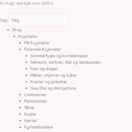
Gå
Fri fragt ved køb over 499 kr
til
indholdet
Søg
Shop
Krystaller
Rå Krystaller
Polerede Krystaller
Sommerfugle og kvindekroppe
Søheste, delfiner, fisk og skildpadder
Feer og drager
Måner, stjerner og kuber
Kranier og græskar
Gua Sha og Worrystone
Lommesten
Palmstones
Tårne
Kugler
Hjerter
Fyrfadsholdere