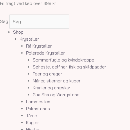
Gå
Fri fragt ved køb over 499 kr
til
indholdet
Søg
Shop
Krystaller
Rå Krystaller
Polerede Krystaller
Sommerfugle og kvindekroppe
Søheste, delfiner, fisk og skildpadder
Feer og drager
Måner, stjerner og kuber
Kranier og græskar
Gua Sha og Worrystone
Lommesten
Palmstones
Tårne
Kugler
Hjerter