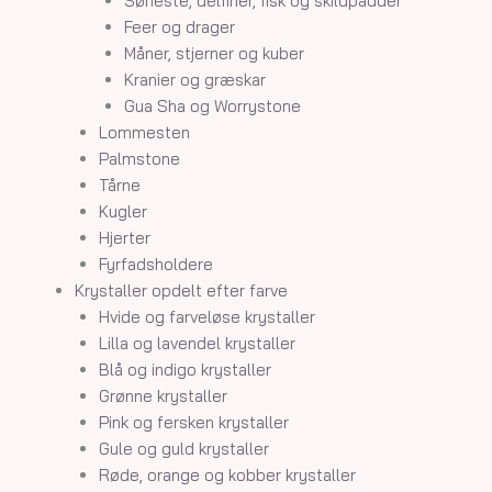
Søheste, delfiner, fisk og skildpadder
Feer og drager
Måner, stjerner og kuber
Kranier og græskar
Gua Sha og Worrystone
Lommesten
Palmstone
Tårne
Kugler
Hjerter
Fyrfadsholdere
Krystaller opdelt efter farve
Hvide og farveløse krystaller
Lilla og lavendel krystaller
Blå og indigo krystaller
Grønne krystaller
Pink og fersken krystaller
Gule og guld krystaller
Røde, orange og kobber krystaller