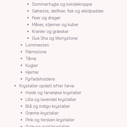
Sommerfugle og kvindekroppe
Søheste, delfiner, fisk og skildpadder
Feer og drager
Måner, stjerner og kuber
Kranier og græskar
Gua Sha og Worrystone
Lommesten
Palmstone
Tårne
Kugler
Hjerter
Fyrfadsholdere
Krystaller opdelt efter farve
Hvide og farveløse krystaller
Lilla og lavendel krystaller
Blå og indigo krystaller
Grønne krystaller
Pink og fersken krystaller
Gule og guld krystaller