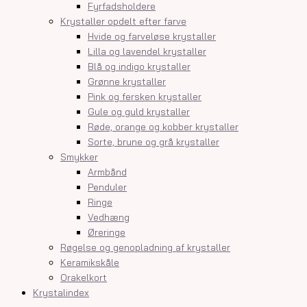
Fyrfadsholdere
Krystaller opdelt efter farve
Hvide og farveløse krystaller
Lilla og lavendel krystaller
Blå og indigo krystaller
Grønne krystaller
Pink og fersken krystaller
Gule og guld krystaller
Røde, orange og kobber krystaller
Sorte, brune og grå krystaller
Smykker
Armbånd
Penduler
Ringe
Vedhæng
Øreringe
Røgelse og genopladning af krystaller
Keramikskåle
Orakelkort
Krystalindex