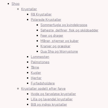
Shop
Krystaller
Rå Krystaller
Polerede Krystaller
Sommerfugle og kvindekroppe
Søheste, delfiner, fisk og skildpadder
Feer og drager
Måner, stjerner og kuber
Kranier og græskar
Gua Sha og Worrystone
Lommesten
Palmstones
Tårne
Kugler
Hjerter
Fyrfadsholdere
Krystaller opdelt efter farve
Hvide og farveløse krystaller
Lilla og lavendel krystaller
Blå og indigo krystaller