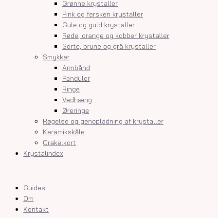
Grønne krystaller
Pink og fersken krystaller
Gule og guld krystaller
Røde, orange og kobber krystaller
Sorte, brune og grå krystaller
Smykker
Armbånd
Penduler
Ringe
Vedhæng
Øreringe
Røgelse og genopladning af krystaller
Keramikskåle
Orakelkort
Krystalindex
Guides
Om
Kontakt