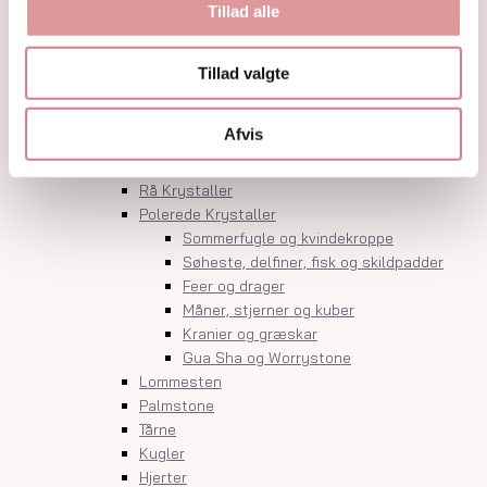
Orakelkort
Tillad alle
Krystalindex
Guides
Tillad valgte
Om
Kontakt
Afvis
Shop
Krystaller
Rå Krystaller
Polerede Krystaller
Sommerfugle og kvindekroppe
Søheste, delfiner, fisk og skildpadder
Feer og drager
Måner, stjerner og kuber
Kranier og græskar
Gua Sha og Worrystone
Lommesten
Palmstone
Tårne
Kugler
Hjerter