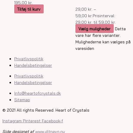
195,00
kr.
Tilføj til kurv
29,00
kr.
–
59,00
kr.
Prisinterval:
29,00 kr. til 59,00 kr.
Vælg muligheder
Dette
vare har flere varianter.
Mulighederne kan vælges på
varesiden
Privatlivspolitik
Handelsbetingelser
Privatlivspolitik
Handelsbetingelser
Info@heartofcrystals.dk
Sitemap
© 2021 All rights Reserved. Heart of Crystals
Instagram
Pinterest
Facebook-f
Side designet af
www.ditnavn.nu