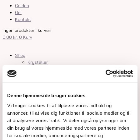
Guides
Om
Kontakt
Ingen produkter i kurven
0,00
kr.
0
Kurv
Shop
Krystaller
Rå Krystaller
Polerede Krystaller
Sommerfugle og kvindekroppe
Søheste, delfiner, fisk og skildpadder
Denne hjemmeside bruger cookies
Feer og drager
Måner, stjerner og kuber
Vi bruger cookies til at tilpasse vores indhold og
Kranier og græskar
annoncer, til at vise dig funktioner til sociale medier og til
Gua Sha og Worrystone
at analysere vores trafik. Vi deler også oplysninger om
Lommesten
din brug af vores hjemmeside med vores partnere inden
Palmstone
for sociale medier, annonceringspartnere og
Tårne