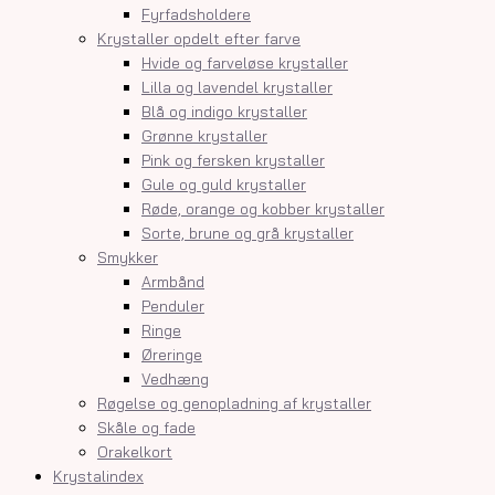
Fyrfadsholdere
Krystaller opdelt efter farve
Hvide og farveløse krystaller
Lilla og lavendel krystaller
Blå og indigo krystaller
Grønne krystaller
Pink og fersken krystaller
Gule og guld krystaller
Røde, orange og kobber krystaller
Sorte, brune og grå krystaller
Smykker
Armbånd
Penduler
Ringe
Øreringe
Vedhæng
Røgelse og genopladning af krystaller
Skåle og fade
Orakelkort
Krystalindex