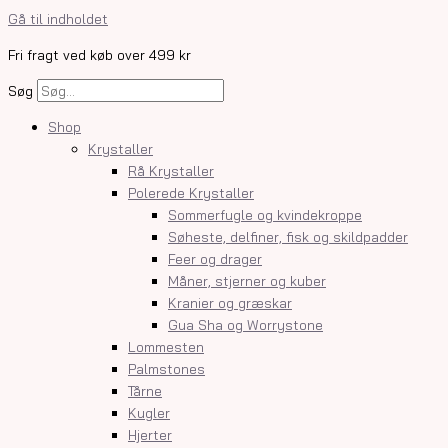
Gå til indholdet
Fri fragt ved køb over 499 kr
Søg
Shop
Krystaller
Rå Krystaller
Polerede Krystaller
Sommerfugle og kvindekroppe
Søheste, delfiner, fisk og skildpadder
Feer og drager
Måner, stjerner og kuber
Kranier og græskar
Gua Sha og Worrystone
Lommesten
Palmstones
Tårne
Kugler
Hjerter