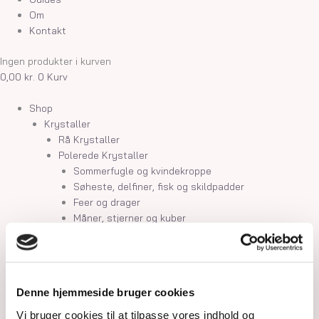
Om
Kontakt
Ingen produkter i kurven
0,00
kr.
0
Kurv
Shop
Krystaller
Rå Krystaller
Polerede Krystaller
Sommerfugle og kvindekroppe
Søheste, delfiner, fisk og skildpadder
Feer og drager
Måner, stjerner og kuber
Kranier og græskar
Gua Sha og Worrystone
Lommesten
Palmstone
Denne hjemmeside bruger cookies
Tårne
Kugler
Vi bruger cookies til at tilpasse vores indhold og