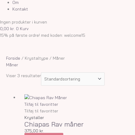
Om
Kontakt
Ingen produkter i kurven
0,00
kr.
0
Kurv
15% på første ordre! med koden: welcome15
Forside
/ Krystaltype / Måner
Måner
Viser 3 resultater
Dette
vare
Tilføj til favoritter
har
Tilføj til favoritter
flere
Krystaller
Chiapas Rav måner
varianter.
Mulighederne
375,00
kr.