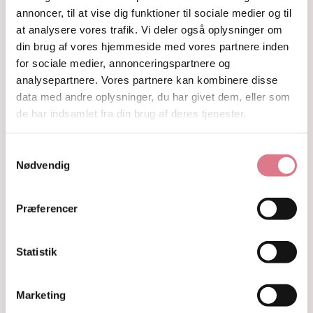
Hjerter
annoncer, til at vise dig funktioner til sociale medier og til
Fyrfadsholdere
at analysere vores trafik. Vi deler også oplysninger om
Krystaller opdelt efter farve
din brug af vores hjemmeside med vores partnere inden
Hvide og farveløse krystaller
for sociale medier, annonceringspartnere og
Lilla og lavendel krystaller
analysepartnere. Vores partnere kan kombinere disse
Blå og indigo krystaller
data med andre oplysninger, du har givet dem, eller som
Grønne krystaller
de har indsamlet fra din brug af deres tjenester.
Pink og fersken krystaller
Gule og guld krystaller
Røde, orange og kobber krystaller
Samtykkevalg
Sorte, brune og grå krystaller
Nødvendig
Smykker
Armbånd
Penduler
Præferencer
Ringe
Øreringe
Statistik
Vedhæng
Røgelse og genopladning af krystaller
Skåle og fade
Marketing
Orakelkort