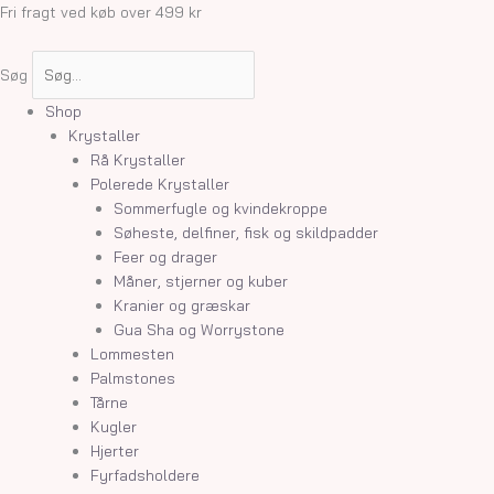
Gå
Fri fragt ved køb over 499 kr
til
indholdet
Søg
Shop
Krystaller
Rå Krystaller
Polerede Krystaller
Sommerfugle og kvindekroppe
Søheste, delfiner, fisk og skildpadder
Feer og drager
Måner, stjerner og kuber
Kranier og græskar
Gua Sha og Worrystone
Lommesten
Palmstones
Tårne
Kugler
Hjerter
Fyrfadsholdere