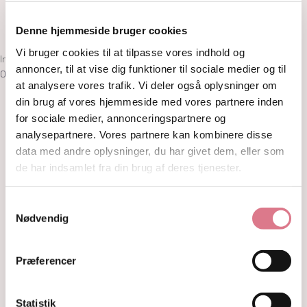
Om
Kontakt
Denne hjemmeside bruger cookies
Vi bruger cookies til at tilpasse vores indhold og
Ingen produkter i kurven
annoncer, til at vise dig funktioner til sociale medier og til
0,00
kr.
0
Kurv
at analysere vores trafik. Vi deler også oplysninger om
din brug af vores hjemmeside med vores partnere inden
Shop
for sociale medier, annonceringspartnere og
Krystaller
Rå Krystaller
analysepartnere. Vores partnere kan kombinere disse
Polerede Krystaller
data med andre oplysninger, du har givet dem, eller som
Sommerfugle og kvindekroppe
de har indsamlet fra din brug af deres tjenester.
Søheste, delfiner, fisk og skildpadder
Feer og drager
Samtykkevalg
Måner, stjerner og kuber
Nødvendig
Kranier og græskar
Gua Sha og Worrystone
Lommesten
Præferencer
Palmstone
Tårne
Kugler
Statistik