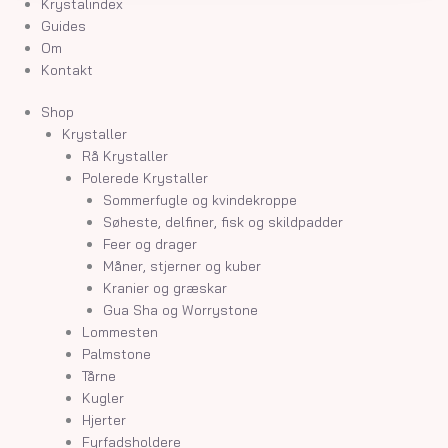
Krystalindex
Guides
Om
Kontakt
Shop
Krystaller
Rå Krystaller
Polerede Krystaller
Sommerfugle og kvindekroppe
Søheste, delfiner, fisk og skildpadder
Feer og drager
Måner, stjerner og kuber
Kranier og græskar
Gua Sha og Worrystone
Lommesten
Palmstone
Tårne
Kugler
Hjerter
Fyrfadsholdere