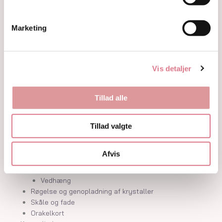
Hjerter
Fyrfadsholdere
Krystaller opdelt efter farve
Marketing
Hvide og farveløse krystaller
Lilla og lavendel krystaller
Blå og indigo krystaller
Vis detaljer
Grønne krystaller
Pink og fersken krystaller
Gule og guld krystaller
Tillad alle
Røde, orange og kobber krystaller
Sorte, brune og grå krystaller
Smykker
Tillad valgte
Armbånd
Penduler
Afvis
Ringe
Øreringe
Vedhæng
Røgelse og genopladning af krystaller
Skåle og fade
Orakelkort