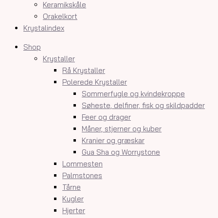
Keramikskåle
Orakelkort
Krystalindex
Shop
Krystaller
Rå Krystaller
Polerede Krystaller
Sommerfugle og kvindekroppe
Søheste, delfiner, fisk og skildpadder
Feer og drager
Måner, stjerner og kuber
Kranier og græskar
Gua Sha og Worrystone
Lommesten
Palmstones
Tårne
Kugler
Hjerter