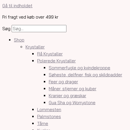
Gå til indholdet
Fri fragt ved køb over 499 kr
Søg
Shop
Krystaller
Rå Krystaller
Polerede Krystaller
Sommerfugle og kvindekroppe
Søheste, delfiner, fisk og skildpadder
Feer og drager
Måner, stjerner og kuber
Kranier og græskar
Gua Sha og Worrystone
Lommesten
Palmstones
Tårne