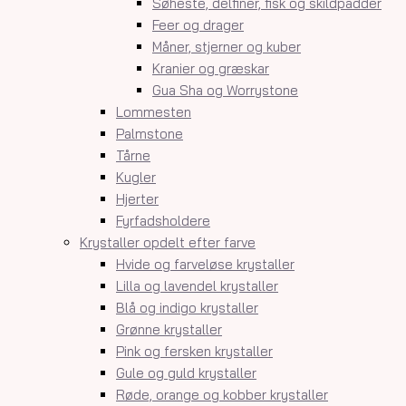
Søheste, delfiner, fisk og skildpadder
Feer og drager
Måner, stjerner og kuber
Kranier og græskar
Gua Sha og Worrystone
Lommesten
Palmstone
Tårne
Kugler
Hjerter
Fyrfadsholdere
Krystaller opdelt efter farve
Hvide og farveløse krystaller
Lilla og lavendel krystaller
Blå og indigo krystaller
Grønne krystaller
Pink og fersken krystaller
Gule og guld krystaller
Røde, orange og kobber krystaller