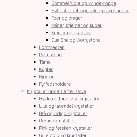
Sommerfugle og kvindekroppe
Søheste, delfiner, fisk og skildpadder
Feer og drager
Måner, stjerner og kuber
Kranier og græskar
Gua Sha og Worrystone
Lommesten
Palmstone
Tårne
Kugler
Hjerter
Fyrfadsholdere
Krystaller opdelt efter farve
Hvide og farveløse krystaller
Lilla og lavendel krystaller
Blå og indigo krystaller
Grønne krystaller
Pink og fersken krystaller
Gule og guld krystaller