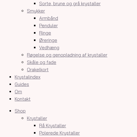
Sorte, brune og grå krystaller
Smykker
Armbånd
Penduler
Ringe
Øreringe
Vedhæng
Røgelse og genopladning af krystaller
Skåle og fade
Orakelkort
Krystalindex
Guides
Om
Kontakt
Shop
Krystaller
Rå Krystaller
Polerede Krystaller