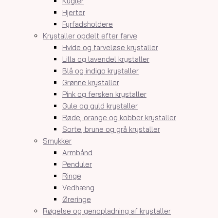
Kugler
Hjerter
Fyrfadsholdere
Krystaller opdelt efter farve
Hvide og farveløse krystaller
Lilla og lavendel krystaller
Blå og indigo krystaller
Grønne krystaller
Pink og fersken krystaller
Gule og guld krystaller
Røde, orange og kobber krystaller
Sorte, brune og grå krystaller
Smykker
Armbånd
Penduler
Ringe
Vedhæng
Øreringe
Røgelse og genopladning af krystaller