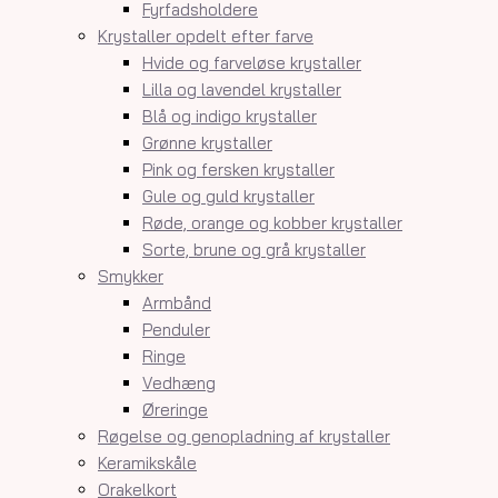
Fyrfadsholdere
Krystaller opdelt efter farve
Hvide og farveløse krystaller
Lilla og lavendel krystaller
Blå og indigo krystaller
Grønne krystaller
Pink og fersken krystaller
Gule og guld krystaller
Røde, orange og kobber krystaller
Sorte, brune og grå krystaller
Smykker
Armbånd
Penduler
Ringe
Vedhæng
Øreringe
Røgelse og genopladning af krystaller
Keramikskåle
Orakelkort