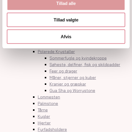
Krystalindex
Tillad alle
Guides
Om
Tillad valgte
Kontakt
Shop
Afvis
Krystaller
Rå Krystaller
Polerede Krystaller
Sommerfugle og kvindekroppe
Søheste, delfiner, fisk og skildpadder
Feer og drager
Måner, stjerner og kuber
Kranier og græskar
Gua Sha og Worrystone
Lommesten
Palmstone
Tårne
Kugler
Hjerter
Fyrfadsholdere