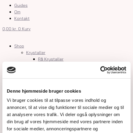
Guides
Om
Kontakt
0,00
kr.
0
Kurv
Shop
Krystaller
Rå Krystaller
Polerede Krystaller
Sommerfugle og kvindekroppe
Søheste, delfiner, fisk og skildpadder
Feer og drager
Denne hjemmeside bruger cookies
Måner, stjerner og kuber
Kranier og græskar
Vi bruger cookies til at tilpasse vores indhold og
Gua Sha og Worrystone
annoncer, til at vise dig funktioner til sociale medier og til
Lommesten
at analysere vores trafik. Vi deler også oplysninger om
Palmstone
din brug af vores hjemmeside med vores partnere inden
Tårne
for sociale medier, annonceringspartnere og
Kugler