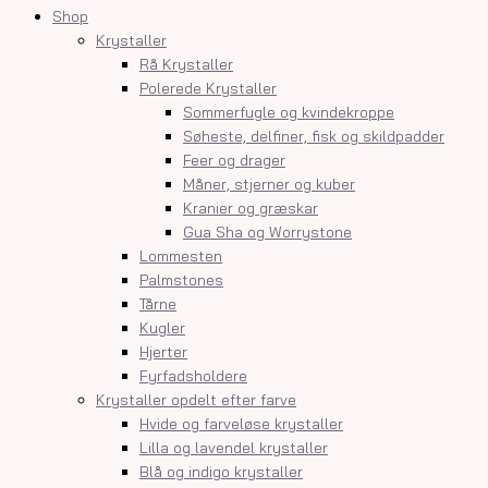
Shop
Krystaller
Rå Krystaller
Polerede Krystaller
Sommerfugle og kvindekroppe
Søheste, delfiner, fisk og skildpadder
Feer og drager
Måner, stjerner og kuber
Kranier og græskar
Gua Sha og Worrystone
Lommesten
Palmstones
Tårne
Kugler
Hjerter
Fyrfadsholdere
Krystaller opdelt efter farve
Hvide og farveløse krystaller
Lilla og lavendel krystaller
Blå og indigo krystaller