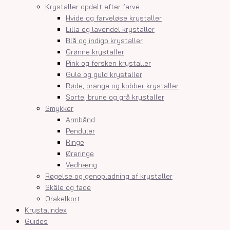
Krystaller opdelt efter farve
Hvide og farveløse krystaller
Lilla og lavendel krystaller
Blå og indigo krystaller
Grønne krystaller
Pink og fersken krystaller
Gule og guld krystaller
Røde, orange og kobber krystaller
Sorte, brune og grå krystaller
Smykker
Armbånd
Penduler
Ringe
Øreringe
Vedhæng
Røgelse og genopladning af krystaller
Skåle og fade
Orakelkort
Krystalindex
Guides