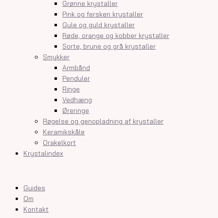
Grønne krystaller
Pink og fersken krystaller
Gule og guld krystaller
Røde, orange og kobber krystaller
Sorte, brune og grå krystaller
Smykker
Armbånd
Penduler
Ringe
Vedhæng
Øreringe
Røgelse og genopladning af krystaller
Keramikskåle
Orakelkort
Krystalindex
Guides
Om
Kontakt