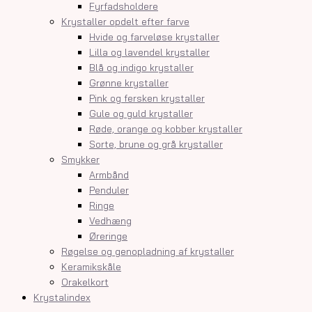
Fyrfadsholdere
Krystaller opdelt efter farve
Hvide og farveløse krystaller
Lilla og lavendel krystaller
Blå og indigo krystaller
Grønne krystaller
Pink og fersken krystaller
Gule og guld krystaller
Røde, orange og kobber krystaller
Sorte, brune og grå krystaller
Smykker
Armbånd
Penduler
Ringe
Vedhæng
Øreringe
Røgelse og genopladning af krystaller
Keramikskåle
Orakelkort
Krystalindex