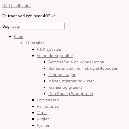
Gå til indholdet
Fri fragt ved køb over 499 kr
Søg
Shop
Krystaller
Rå Krystaller
Polerede Krystaller
Sommerfugle og kvindekroppe
Søheste, delfiner, fisk og skildpadder
Feer og drager
Måner, stjerner og kuber
Kranier og græskar
Gua Sha og Worrystone
Lommesten
Palmstones
Tårne
Kugler
Hjerter