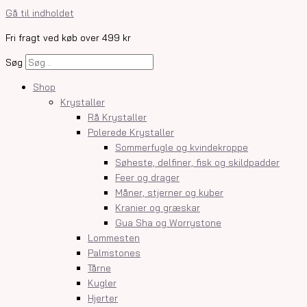
Gå til indholdet
Fri fragt ved køb over 499 kr
Søg
Shop
Krystaller
Rå Krystaller
Polerede Krystaller
Sommerfugle og kvindekroppe
Søheste, delfiner, fisk og skildpadder
Feer og drager
Måner, stjerner og kuber
Kranier og græskar
Gua Sha og Worrystone
Lommesten
Palmstones
Tårne
Kugler
Hjerter