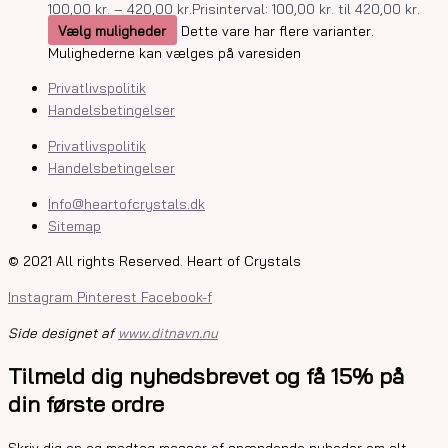
100,00
kr.
–
420,00
kr.
Prisinterval: 100,00 kr. til 420,00 kr.
Vælg muligheder
Dette vare har flere varianter.
Mulighederne kan vælges på varesiden
Privatlivspolitik
Handelsbetingelser
Privatlivspolitik
Handelsbetingelser
Info@heartofcrystals.dk
Sitemap
© 2021 All rights Reserved. Heart of Crystals
Instagram
Pinterest
Facebook-f
Side designet af
www.ditnavn.nu
Tilmeld dig nyhedsbrevet og få 15% på
din første ordre
Skriv dig op og modtag masser af spændende nyheder om alt