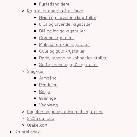
Fyrfadsholdere
Krystaller opdelt efter farve
Hvide og farveløse krystaller
Lilla og lavendel krystaller
Blå og indigo krystaller
Grønne krystaller
Pink og fersken krystaller
Gule og guld krystaller
Røde, orange og kobber krystaller
Sorte, brune og grå krystaller
Smykker
Armbånd
Penduler
Ringe
Øreringe
Vedhæng
Røgelse og genopladning af krystaller
Skåle og fade
Orakelkort
Krystalindex