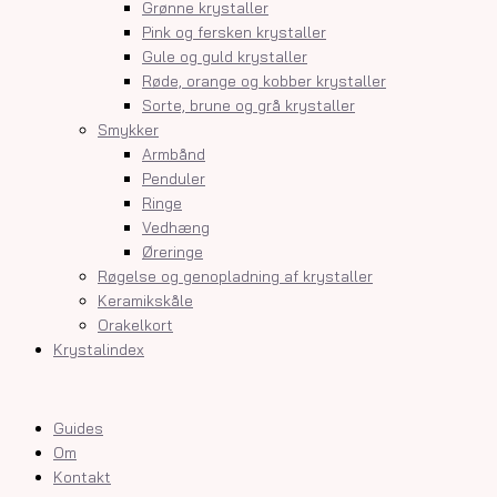
Grønne krystaller
Pink og fersken krystaller
Gule og guld krystaller
Røde, orange og kobber krystaller
Sorte, brune og grå krystaller
Smykker
Armbånd
Penduler
Ringe
Vedhæng
Øreringe
Røgelse og genopladning af krystaller
Keramikskåle
Orakelkort
Krystalindex
Guides
Om
Kontakt