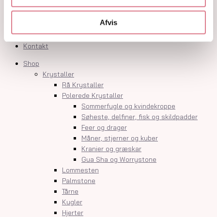
Orakelkort
Krystalindex
Afvis
Guides
Om
Kontakt
Shop
Krystaller
Rå Krystaller
Polerede Krystaller
Sommerfugle og kvindekroppe
Søheste, delfiner, fisk og skildpadder
Feer og drager
Måner, stjerner og kuber
Kranier og græskar
Gua Sha og Worrystone
Lommesten
Palmstone
Tårne
Kugler
Hjerter