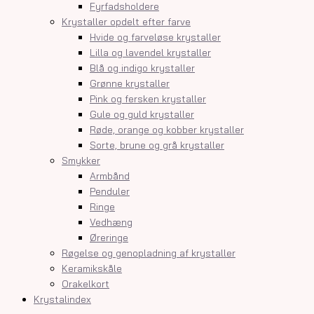
Fyrfadsholdere
Krystaller opdelt efter farve
Hvide og farveløse krystaller
Lilla og lavendel krystaller
Blå og indigo krystaller
Grønne krystaller
Pink og fersken krystaller
Gule og guld krystaller
Røde, orange og kobber krystaller
Sorte, brune og grå krystaller
Smykker
Armbånd
Penduler
Ringe
Vedhæng
Øreringe
Røgelse og genopladning af krystaller
Keramikskåle
Orakelkort
Krystalindex