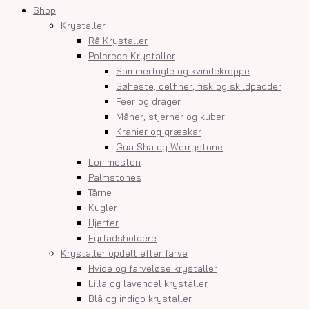
Shop
Krystaller
Rå Krystaller
Polerede Krystaller
Sommerfugle og kvindekroppe
Søheste, delfiner, fisk og skildpadder
Feer og drager
Måner, stjerner og kuber
Kranier og græskar
Gua Sha og Worrystone
Lommesten
Palmstones
Tårne
Kugler
Hjerter
Fyrfadsholdere
Krystaller opdelt efter farve
Hvide og farveløse krystaller
Lilla og lavendel krystaller
Blå og indigo krystaller