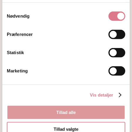
Kugler
Samtykkevalg
Hjerter
Nødvendig
Fyrfadsholdere
Krystaller opdelt efter farve
Hvide og farveløse krystaller
Præferencer
Lilla og lavendel krystaller
Blå og indigo krystaller
Grønne krystaller
Statistik
Pink og fersken krystaller
Gule og guld krystaller
Røde, orange og kobber krystaller
Marketing
Sorte, brune og grå krystaller
Smykker
Armbånd
Vis detaljer
Penduler
Ringe
Øreringe
Tillad alle
Vedhæng
Røgelse og genopladning af krystaller
Skåle og fade
Tillad valgte