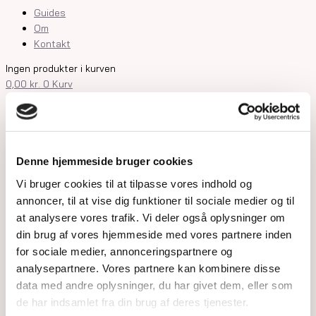
Guides
Om
Kontakt
Ingen produkter i kurven
0,00
kr.
0
Kurv
Shop
Krystaller
Rå Krystaller
Denne hjemmeside bruger cookies
Polerede Krystaller
Vi bruger cookies til at tilpasse vores indhold og
Sommerfugle og kvindekroppe
annoncer, til at vise dig funktioner til sociale medier og til
Søheste, delfiner, fisk og skildpadder
at analysere vores trafik. Vi deler også oplysninger om
Feer og drager
Måner, stjerner og kuber
din brug af vores hjemmeside med vores partnere inden
Kranier og græskar
for sociale medier, annonceringspartnere og
Gua Sha og Worrystone
analysepartnere. Vores partnere kan kombinere disse
Lommesten
data med andre oplysninger, du har givet dem, eller som
Palmstone
de har indsamlet fra din brug af deres tjenester.
Tårne