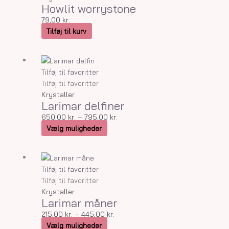
Howlit worrystone
79,00
kr.
Tilføj til kurv
Dette
Prisinterval:
vare
650,00 kr.
Tilføj til favoritter
har
til
Tilføj til favoritter
flere
795,00 kr.
Krystaller
Larimar delfiner
varianter.
Mulighederne
650,00
kr.
–
795,00
kr.
kan
Vælg muligheder
vælges
på
Dette
Prisinterval:
varesiden
vare
215,00 kr.
Tilføj til favoritter
har
til
Tilføj til favoritter
flere
445,00 kr.
Krystaller
Larimar måner
varianter.
Mulighederne
215,00
kr.
–
445,00
kr.
kan
Vælg muligheder