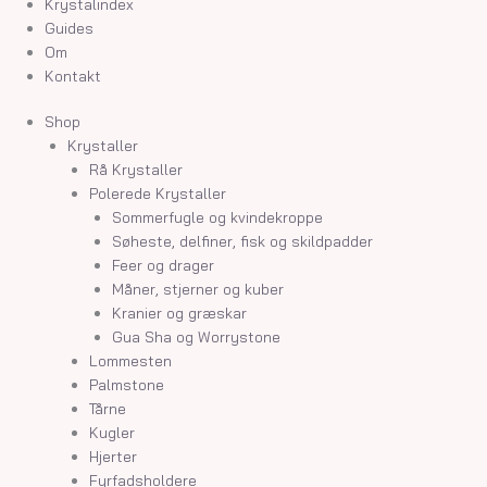
Krystalindex
Guides
Om
Kontakt
Shop
Krystaller
Rå Krystaller
Polerede Krystaller
Sommerfugle og kvindekroppe
Søheste, delfiner, fisk og skildpadder
Feer og drager
Måner, stjerner og kuber
Kranier og græskar
Gua Sha og Worrystone
Lommesten
Palmstone
Tårne
Kugler
Hjerter
Fyrfadsholdere