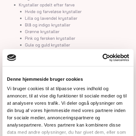
Krystaller opdelt efter farve
Hvide og farveløse krystaller
Lilla og lavendel krystaller
Blå og indigo krystaller
Grønne krystaller
Pink og fersken krystaller
Gule og guld krystaller
Røde, orange og kobber krystaller
Sorte, brune og grå krystaller
Smykker
Armbånd
Penduler
Denne hjemmeside bruger cookies
Ringe
Vi bruger cookies til at tilpasse vores indhold og
Øreringe
annoncer, til at vise dig funktioner til sociale medier og til
Vedhæng
at analysere vores trafik. Vi deler også oplysninger om
Røgelse og genopladning af krystaller
din brug af vores hjemmeside med vores partnere inden
Skåle og fade
for sociale medier, annonceringspartnere og
Orakelkort
analysepartnere. Vores partnere kan kombinere disse
Krystalindex
Guides
data med andre oplysninger, du har givet dem, eller som