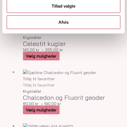
Tilføj til kurv
Tillad valgte
Dette
Prisinterval:
Afvis
vare
145,00 kr.
Tilføj til favoritter
har
til
Tilføj til favoritter
flere
265,00 kr.
Krystaller
Celestit kugler
varianter.
Mulighederne
145,00
kr.
–
265,00
kr.
kan
Vælg muligheder
vælges
på
Dette
Prisinterval:
varesiden
vare
80,00 kr.
Tilføj til favoritter
har
til
Tilføj til favoritter
flere
190,00 kr.
Krystaller
Chalcedon og Fluorit geoder
varianter.
Mulighederne
80,00
kr.
–
190,00
kr.
kan
Vælg muligheder
vælges
på
Dette
Prisinterval: