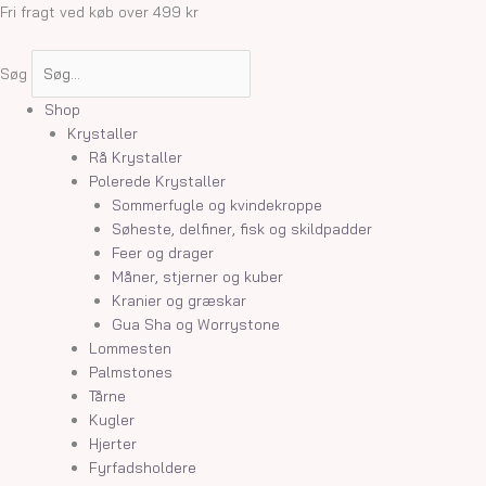
Gå
Fri fragt ved køb over 499 kr
til
indholdet
Søg
Shop
Krystaller
Rå Krystaller
Polerede Krystaller
Sommerfugle og kvindekroppe
Søheste, delfiner, fisk og skildpadder
Feer og drager
Måner, stjerner og kuber
Kranier og græskar
Gua Sha og Worrystone
Lommesten
Palmstones
Tårne
Kugler
Hjerter
Fyrfadsholdere