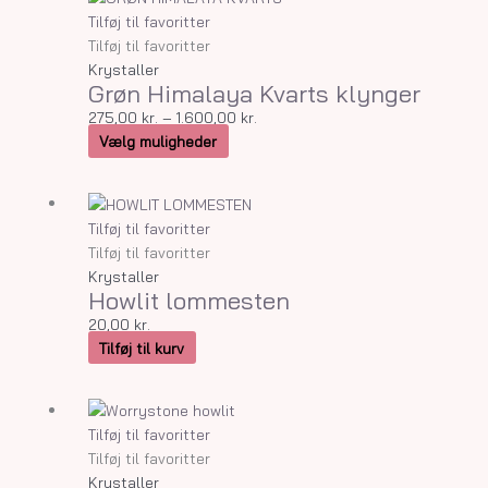
varesiden
vare
275,00 kr.
Tilføj til favoritter
har
til
Tilføj til favoritter
flere
1.600,00 kr.
Krystaller
Grøn Himalaya Kvarts klynger
varianter.
Mulighederne
275,00
kr.
–
1.600,00
kr.
kan
Vælg muligheder
vælges
på
varesiden
Tilføj til favoritter
Tilføj til favoritter
Krystaller
Howlit lommesten
20,00
kr.
Tilføj til kurv
Tilføj til favoritter
Tilføj til favoritter
Krystaller