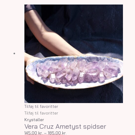
Dette
Prisinterval:
vare
145,00 kr.
har
til
flere
185,00 kr.
varianter.
Mulighederne
kan
vælges
på
varesiden
Tilføj til favoritter
Tilføj til favoritter
Krystaller
Vera Cruz Ametyst spidser
145,00
kr.
–
185,00
kr.