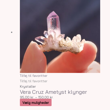
vare
95,00 kr.
har
til
flere
150,00 kr.
varianter.
Mulighederne
kan
vælges
på
varesiden
Tilføj til favoritter
Tilføj til favoritter
Krystaller
Vera Cruz Ametyst klynger
95,00
kr.
–
150,00
kr.
Vælg muligheder