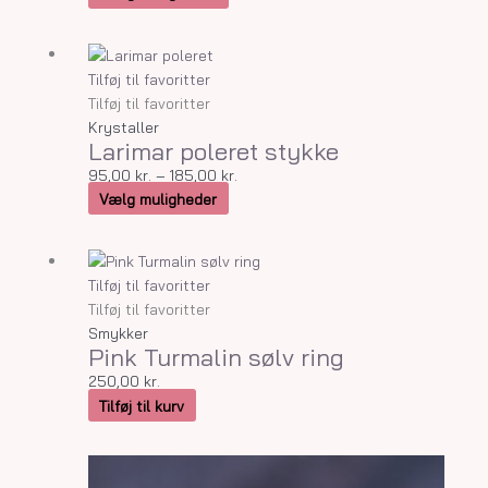
vælges
på
Dette
Prisinterval:
varesiden
vare
95,00 kr.
Tilføj til favoritter
har
til
Tilføj til favoritter
flere
185,00 kr.
Krystaller
Larimar poleret stykke
varianter.
Mulighederne
95,00
kr.
–
185,00
kr.
kan
Vælg muligheder
vælges
på
varesiden
Tilføj til favoritter
Tilføj til favoritter
Smykker
Pink Turmalin sølv ring
250,00
kr.
Tilføj til kurv
Dette
Prisinterval: