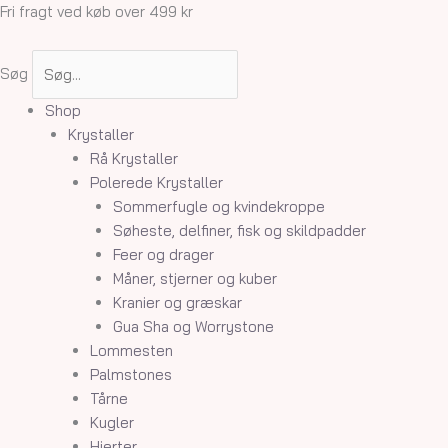
Gå
Fri fragt ved køb over 499 kr
til
indholdet
Søg
Shop
Krystaller
Rå Krystaller
Polerede Krystaller
Sommerfugle og kvindekroppe
Søheste, delfiner, fisk og skildpadder
Feer og drager
Måner, stjerner og kuber
Kranier og græskar
Gua Sha og Worrystone
Lommesten
Palmstones
Tårne
Kugler
Hjerter