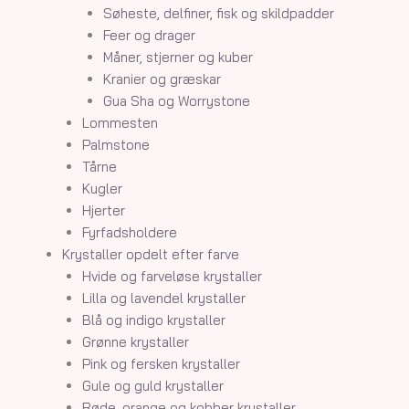
Søheste, delfiner, fisk og skildpadder
Feer og drager
Måner, stjerner og kuber
Kranier og græskar
Gua Sha og Worrystone
Lommesten
Palmstone
Tårne
Kugler
Hjerter
Fyrfadsholdere
Krystaller opdelt efter farve
Hvide og farveløse krystaller
Lilla og lavendel krystaller
Blå og indigo krystaller
Grønne krystaller
Pink og fersken krystaller
Gule og guld krystaller
Røde, orange og kobber krystaller