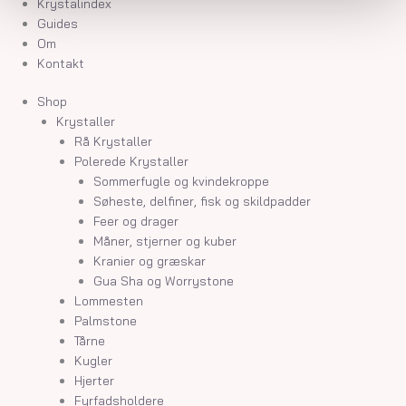
Krystalindex
Guides
Om
Kontakt
Shop
Krystaller
Rå Krystaller
Polerede Krystaller
Sommerfugle og kvindekroppe
Søheste, delfiner, fisk og skildpadder
Feer og drager
Måner, stjerner og kuber
Kranier og græskar
Gua Sha og Worrystone
Lommesten
Palmstone
Tårne
Kugler
Hjerter
Fyrfadsholdere