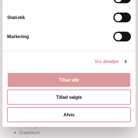
Hjerter
Fyrfadsholdere
Krystaller opdelt efter farve
Statistik
Hvide og farveløse krystaller
Lilla og lavendel krystaller
Marketing
Blå og indigo krystaller
Grønne krystaller
Pink og fersken krystaller
Gule og guld krystaller
Vis detaljer
Røde, orange og kobber krystaller
Sorte, brune og grå krystaller
Smykker
Tillad alle
Armbånd
Penduler
Tillad valgte
Ringe
Øreringe
Vedhæng
Afvis
Røgelse og genopladning af krystaller
Skåle og fade
Orakelkort