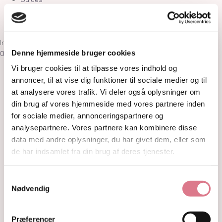
Om
Kontakt
Ingen produkter i kurven
Denne hjemmeside bruger cookies
0,00
kr.
0
Kurv
Vi bruger cookies til at tilpasse vores indhold og
Shop
annoncer, til at vise dig funktioner til sociale medier og til
Krystaller
at analysere vores trafik. Vi deler også oplysninger om
Rå Krystaller
din brug af vores hjemmeside med vores partnere inden
Polerede Krystaller
for sociale medier, annonceringspartnere og
Sommerfugle og kvindekroppe
analysepartnere. Vores partnere kan kombinere disse
Søheste, delfiner, fisk og skildpadder
data med andre oplysninger, du har givet dem, eller som
Feer og drager
Måner, stjerner og kuber
de har indsamlet fra din brug af deres tjenester.
Kranier og græskar
Gua Sha og Worrystone
Samtykkevalg
Lommesten
Nødvendig
Palmstone
Tårne
Kugler
Præferencer