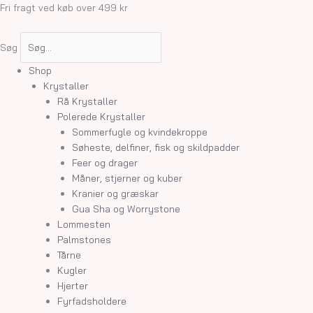
Gå
Fri fragt ved køb over 499 kr
til
indholdet
Søg
Shop
Krystaller
Rå Krystaller
Polerede Krystaller
Sommerfugle og kvindekroppe
Søheste, delfiner, fisk og skildpadder
Feer og drager
Måner, stjerner og kuber
Kranier og græskar
Gua Sha og Worrystone
Lommesten
Palmstones
Tårne
Kugler
Hjerter
Fyrfadsholdere