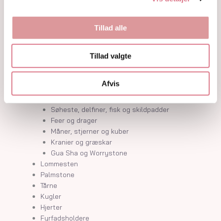
Krystalindex
Guides
Om
Tillad alle
Kontakt
Shop
Tillad valgte
Krystaller
Rå Krystaller
Afvis
Polerede Krystaller
Sommerfugle og kvindekroppe
Søheste, delfiner, fisk og skildpadder
Feer og drager
Måner, stjerner og kuber
Kranier og græskar
Gua Sha og Worrystone
Lommesten
Palmstone
Tårne
Kugler
Hjerter
Fyrfadsholdere