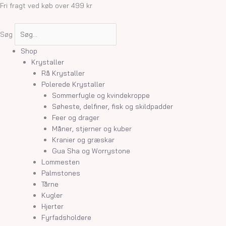
Gå
Fri fragt ved køb over 499 kr
til
indholdet
Søg
Shop
Krystaller
Rå Krystaller
Polerede Krystaller
Sommerfugle og kvindekroppe
Søheste, delfiner, fisk og skildpadder
Feer og drager
Måner, stjerner og kuber
Kranier og græskar
Gua Sha og Worrystone
Lommesten
Palmstones
Tårne
Kugler
Hjerter
Fyrfadsholdere