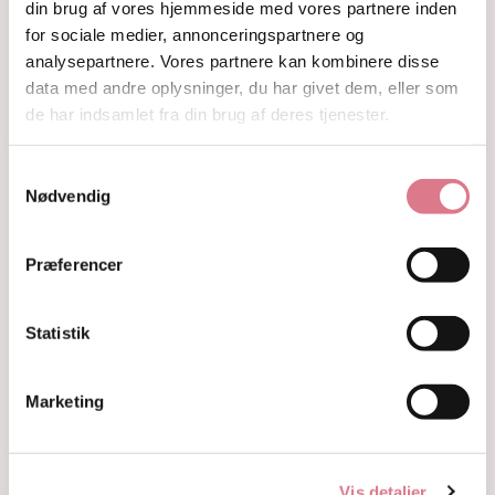
din brug af vores hjemmeside med vores partnere inden
Hjerter
for sociale medier, annonceringspartnere og
Fyrfadsholdere
analysepartnere. Vores partnere kan kombinere disse
Krystaller opdelt efter farve
Hvide og farveløse krystaller
data med andre oplysninger, du har givet dem, eller som
Lilla og lavendel krystaller
de har indsamlet fra din brug af deres tjenester.
Blå og indigo krystaller
Grønne krystaller
Samtykkevalg
Pink og fersken krystaller
Nødvendig
Gule og guld krystaller
Røde, orange og kobber krystaller
Sorte, brune og grå krystaller
Præferencer
Smykker
Armbånd
Penduler
Statistik
Ringe
Øreringe
Vedhæng
Marketing
Røgelse og genopladning af krystaller
Skåle og fade
Orakelkort
Vis detaljer