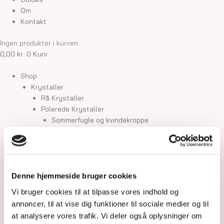
Om
Kontakt
Ingen produkter i kurven
0,00
kr.
0
Kurv
Shop
Krystaller
Rå Krystaller
Polerede Krystaller
Sommerfugle og kvindekroppe
Søheste, delfiner, fisk og skildpadder
Feer og drager
Måner, stjerner og kuber
Kranier og græskar
Gua Sha og Worrystone
Denne hjemmeside bruger cookies
Lommesten
Vi bruger cookies til at tilpasse vores indhold og
Palmstone
annoncer, til at vise dig funktioner til sociale medier og til
Tårne
at analysere vores trafik. Vi deler også oplysninger om
Kugler