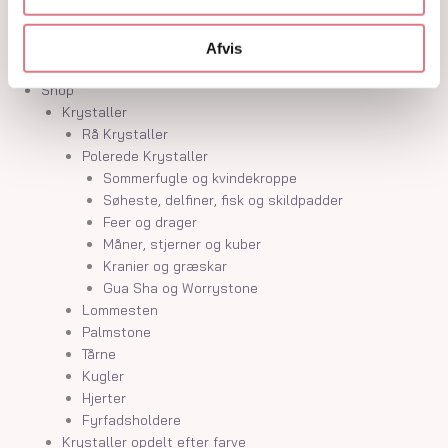
Guides
Om
Kontakt
Afvis
Shop
Krystaller
Rå Krystaller
Polerede Krystaller
Sommerfugle og kvindekroppe
Søheste, delfiner, fisk og skildpadder
Feer og drager
Måner, stjerner og kuber
Kranier og græskar
Gua Sha og Worrystone
Lommesten
Palmstone
Tårne
Kugler
Hjerter
Fyrfadsholdere
Krystaller opdelt efter farve