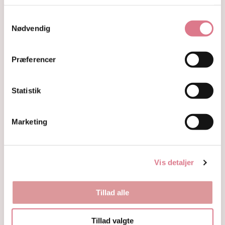
Fyrfadsholdere
Krystaller opdelt efter farve
Samtykkevalg
Hvide og farveløse krystaller
Nødvendig
Lilla og lavendel krystaller
Blå og indigo krystaller
Præferencer
Grønne krystaller
Pink og fersken krystaller
Gule og guld krystaller
Statistik
Røde, orange og kobber krystaller
Sorte, brune og grå krystaller
Smykker
Marketing
Armbånd
Penduler
Ringe
Øreringe
Vis detaljer
Vedhæng
Røgelse og genopladning af krystaller
Tillad alle
Skåle og fade
Orakelkort
Krystalindex
Tillad valgte