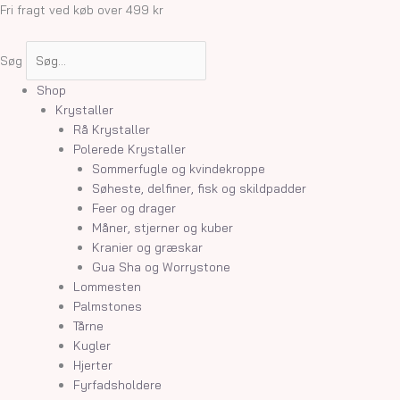
Gå
Fri fragt ved køb over 499 kr
til
indholdet
Søg
Shop
Krystaller
Rå Krystaller
Polerede Krystaller
Sommerfugle og kvindekroppe
Søheste, delfiner, fisk og skildpadder
Feer og drager
Måner, stjerner og kuber
Kranier og græskar
Gua Sha og Worrystone
Lommesten
Palmstones
Tårne
Kugler
Hjerter
Fyrfadsholdere