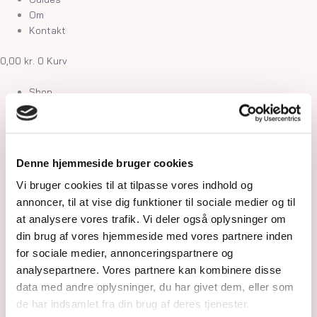
Om
Kontakt
0,00
kr.
0
Kurv
Shop
Krystaller
Rå Krystaller
Polerede Krystaller
Sommerfugle og kvindekroppe
Denne hjemmeside bruger cookies
Søheste, delfiner, fisk og skildpadder
Feer og drager
Vi bruger cookies til at tilpasse vores indhold og
Måner, stjerner og kuber
annoncer, til at vise dig funktioner til sociale medier og til
Kranier og græskar
at analysere vores trafik. Vi deler også oplysninger om
Gua Sha og Worrystone
din brug af vores hjemmeside med vores partnere inden
Lommesten
for sociale medier, annonceringspartnere og
Palmstone
analysepartnere. Vores partnere kan kombinere disse
Tårne
data med andre oplysninger, du har givet dem, eller som
Kugler
de har indsamlet fra din brug af deres tjenester.
Hjerter