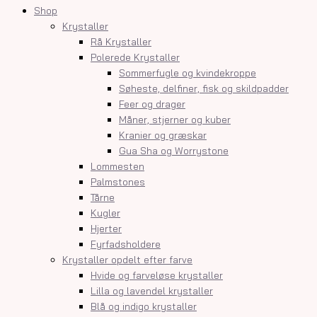
Shop
Krystaller
Rå Krystaller
Polerede Krystaller
Sommerfugle og kvindekroppe
Søheste, delfiner, fisk og skildpadder
Feer og drager
Måner, stjerner og kuber
Kranier og græskar
Gua Sha og Worrystone
Lommesten
Palmstones
Tårne
Kugler
Hjerter
Fyrfadsholdere
Krystaller opdelt efter farve
Hvide og farveløse krystaller
Lilla og lavendel krystaller
Blå og indigo krystaller