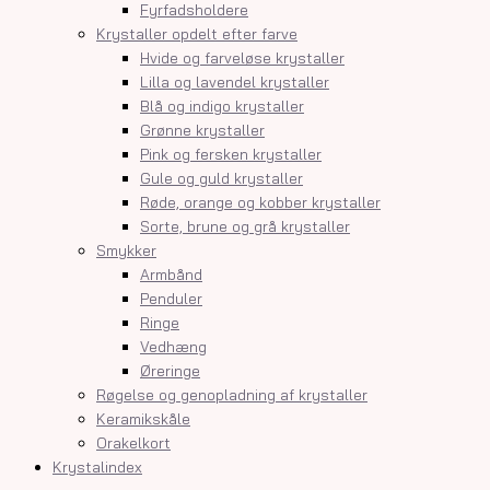
Fyrfadsholdere
Krystaller opdelt efter farve
Hvide og farveløse krystaller
Lilla og lavendel krystaller
Blå og indigo krystaller
Grønne krystaller
Pink og fersken krystaller
Gule og guld krystaller
Røde, orange og kobber krystaller
Sorte, brune og grå krystaller
Smykker
Armbånd
Penduler
Ringe
Vedhæng
Øreringe
Røgelse og genopladning af krystaller
Keramikskåle
Orakelkort
Krystalindex