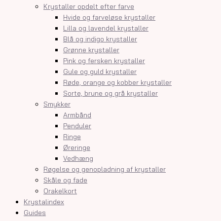
Krystaller opdelt efter farve
Hvide og farveløse krystaller
Lilla og lavendel krystaller
Blå og indigo krystaller
Grønne krystaller
Pink og fersken krystaller
Gule og guld krystaller
Røde, orange og kobber krystaller
Sorte, brune og grå krystaller
Smykker
Armbånd
Penduler
Ringe
Øreringe
Vedhæng
Røgelse og genopladning af krystaller
Skåle og fade
Orakelkort
Krystalindex
Guides