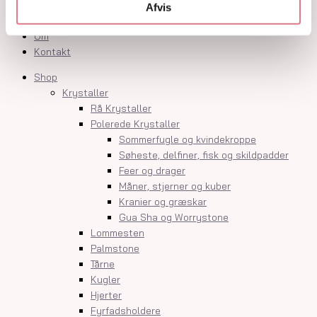
Krystalindex
Afvis
Guides
Om
Kontakt
Shop
Krystaller
Rå Krystaller
Polerede Krystaller
Sommerfugle og kvindekroppe
Søheste, delfiner, fisk og skildpadder
Feer og drager
Måner, stjerner og kuber
Kranier og græskar
Gua Sha og Worrystone
Lommesten
Palmstone
Tårne
Kugler
Hjerter
Fyrfadsholdere