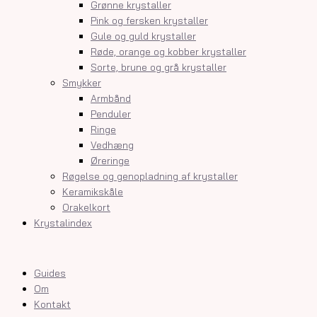
Grønne krystaller
Pink og fersken krystaller
Gule og guld krystaller
Røde, orange og kobber krystaller
Sorte, brune og grå krystaller
Smykker
Armbånd
Penduler
Ringe
Vedhæng
Øreringe
Røgelse og genopladning af krystaller
Keramikskåle
Orakelkort
Krystalindex
Guides
Om
Kontakt