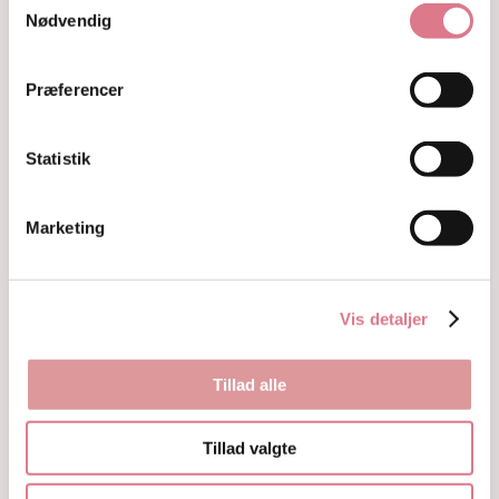
Hjerter
Nødvendig
Fyrfadsholdere
Krystaller opdelt efter farve
Præferencer
Hvide og farveløse krystaller
Lilla og lavendel krystaller
Blå og indigo krystaller
Statistik
Grønne krystaller
Pink og fersken krystaller
Gule og guld krystaller
Marketing
Røde, orange og kobber krystaller
Sorte, brune og grå krystaller
Smykker
Armbånd
Vis detaljer
Penduler
Ringe
Øreringe
Tillad alle
Vedhæng
Røgelse og genopladning af krystaller
Tillad valgte
Skåle og fade
Orakelkort