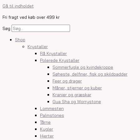
Gå til indholdet
Fri fragt ved køb over 499 kr
Søg
Shop
Krystaller
Rå Krystaller
Polerede Krystaller
Sommerfugle og kvindekroppe
Søheste, delfiner, fisk og skildpadder
Feer og drager
Måner, stjerner og kuber
Kranier og græskar
Gua Sha og Worrystone
Lommesten
Palmstones
Tårne
Kugler
Hjerter