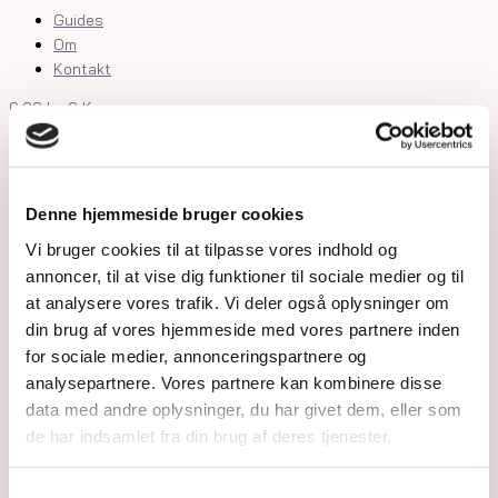
Guides
Om
Kontakt
0,00
kr.
0
Kurv
Shop
Krystaller
Denne hjemmeside bruger cookies
Rå Krystaller
Polerede Krystaller
Vi bruger cookies til at tilpasse vores indhold og
Sommerfugle og kvindekroppe
annoncer, til at vise dig funktioner til sociale medier og til
Søheste, delfiner, fisk og skildpadder
at analysere vores trafik. Vi deler også oplysninger om
Feer og drager
din brug af vores hjemmeside med vores partnere inden
Måner, stjerner og kuber
for sociale medier, annonceringspartnere og
Kranier og græskar
analysepartnere. Vores partnere kan kombinere disse
Gua Sha og Worrystone
data med andre oplysninger, du har givet dem, eller som
Lommesten
de har indsamlet fra din brug af deres tjenester.
Palmstone
Tårne
Kugler
Samtykkevalg