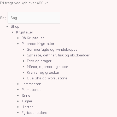
Gå
Fri fragt ved køb over 499 kr
til
indholdet
Søg
Shop
Krystaller
Rå Krystaller
Polerede Krystaller
Sommerfugle og kvindekroppe
Søheste, delfiner, fisk og skildpadder
Feer og drager
Måner, stjerner og kuber
Kranier og græskar
Gua Sha og Worrystone
Lommesten
Palmstones
Tårne
Kugler
Hjerter
Fyrfadsholdere