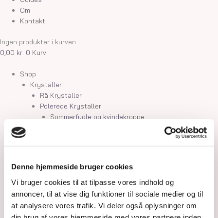
Om
Kontakt
Ingen produkter i kurven
0,00
kr.
0
Kurv
Shop
Krystaller
Rå Krystaller
Polerede Krystaller
Sommerfugle og kvindekroppe
Søheste, delfiner, fisk og skildpadder
Feer og drager
Måner, stjerner og kuber
Kranier og græskar
Denne hjemmeside bruger cookies
Gua Sha og Worrystone
Lommesten
Vi bruger cookies til at tilpasse vores indhold og
Palmstone
annoncer, til at vise dig funktioner til sociale medier og til
Tårne
at analysere vores trafik. Vi deler også oplysninger om
Kugler
din brug af vores hjemmeside med vores partnere inden