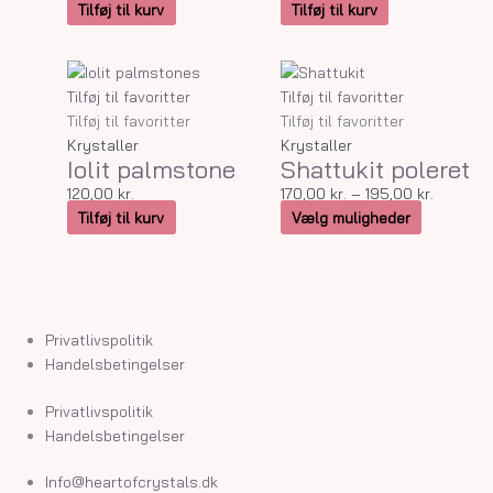
Tilføj til kurv
Tilføj til kurv
Dette
Prisinter
vare
170,00 kr
Tilføj til favoritter
Tilføj til favoritter
har
til
Tilføj til favoritter
Tilføj til favoritter
flere
195,00 k
Krystaller
Krystaller
Iolit palmstone
Shattukit poleret
varianter.
Mulighede
120,00
kr.
170,00
kr.
–
195,00
kr.
kan
Tilføj til kurv
Vælg muligheder
vælges
på
varesiden
Privatlivspolitik
Handelsbetingelser
Privatlivspolitik
Handelsbetingelser
Info@heartofcrystals.dk