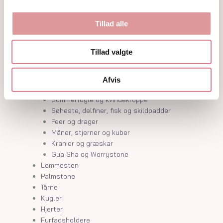
Krystalindex
Guides
Om
Tillad alle
Kontakt
Tillad valgte
Shop
Krystaller
Rå Krystaller
Afvis
Polerede Krystaller
Sommerfugle og kvindekroppe
Søheste, delfiner, fisk og skildpadder
Feer og drager
Måner, stjerner og kuber
Kranier og græskar
Gua Sha og Worrystone
Lommesten
Palmstone
Tårne
Kugler
Hjerter
Fyrfadsholdere