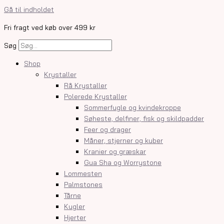
Gå til indholdet
Fri fragt ved køb over 499 kr
Søg
Shop
Krystaller
Rå Krystaller
Polerede Krystaller
Sommerfugle og kvindekroppe
Søheste, delfiner, fisk og skildpadder
Feer og drager
Måner, stjerner og kuber
Kranier og græskar
Gua Sha og Worrystone
Lommesten
Palmstones
Tårne
Kugler
Hjerter