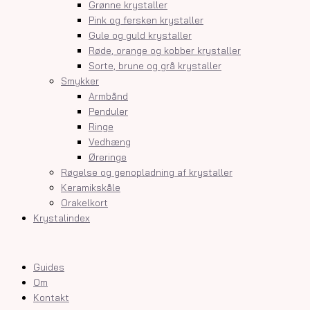
Grønne krystaller
Pink og fersken krystaller
Gule og guld krystaller
Røde, orange og kobber krystaller
Sorte, brune og grå krystaller
Smykker
Armbånd
Penduler
Ringe
Vedhæng
Øreringe
Røgelse og genopladning af krystaller
Keramikskåle
Orakelkort
Krystalindex
Guides
Om
Kontakt