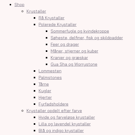
Shop
Krystaller
Rå Krystaller
Polerede Krystaller
Sommerfugle og kvindekroppe
Søheste, delfiner, fisk og skildpadder
Feer og drager
Måner, stjerner og kuber
Kranier og græskar
Gua Sha og Worrystone
Lommesten
Palmstones
Tårne
Kugler
Hjerter
Fyrfadsholdere
Krystaller opdelt efter farve
Hvide og farveløse krystaller
Lilla og lavendel krystaller
Blå og indigo krystaller