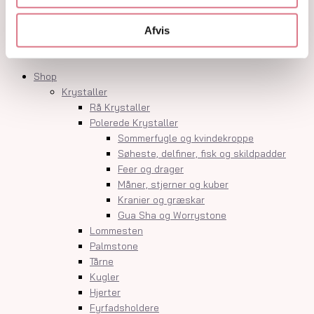
Krystalindex
Guides
Afvis
Om
Kontakt
Shop
Krystaller
Rå Krystaller
Polerede Krystaller
Sommerfugle og kvindekroppe
Søheste, delfiner, fisk og skildpadder
Feer og drager
Måner, stjerner og kuber
Kranier og græskar
Gua Sha og Worrystone
Lommesten
Palmstone
Tårne
Kugler
Hjerter
Fyrfadsholdere