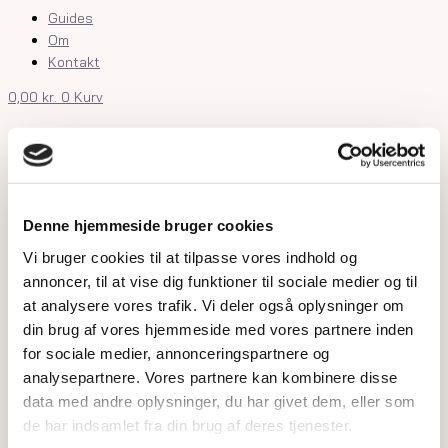
Guides
Om
Kontakt
0,00
kr.
0
Kurv
Shop
Krystaller
Rå Krystaller
Polerede Krystaller
Denne hjemmeside bruger cookies
Sommerfugle og kvindekroppe
Vi bruger cookies til at tilpasse vores indhold og
Søheste, delfiner, fisk og skildpadder
annoncer, til at vise dig funktioner til sociale medier og til
Feer og drager
at analysere vores trafik. Vi deler også oplysninger om
Måner, stjerner og kuber
din brug af vores hjemmeside med vores partnere inden
Kranier og græskar
Gua Sha og Worrystone
for sociale medier, annonceringspartnere og
Lommesten
analysepartnere. Vores partnere kan kombinere disse
Palmstone
data med andre oplysninger, du har givet dem, eller som
Tårne
de har indsamlet fra din brug af deres tjenester.
Kugler