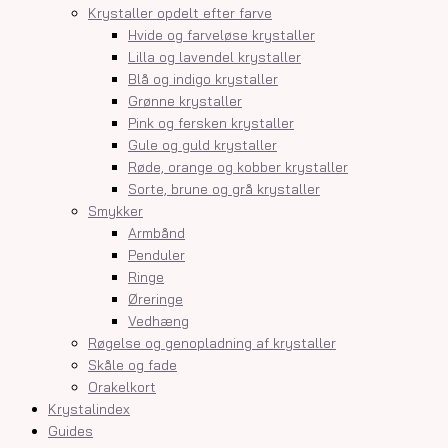
Krystaller opdelt efter farve
Hvide og farveløse krystaller
Lilla og lavendel krystaller
Blå og indigo krystaller
Grønne krystaller
Pink og fersken krystaller
Gule og guld krystaller
Røde, orange og kobber krystaller
Sorte, brune og grå krystaller
Smykker
Armbånd
Penduler
Ringe
Øreringe
Vedhæng
Røgelse og genopladning af krystaller
Skåle og fade
Orakelkort
Krystalindex
Guides