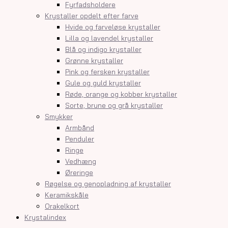
Fyrfadsholdere
Krystaller opdelt efter farve
Hvide og farveløse krystaller
Lilla og lavendel krystaller
Blå og indigo krystaller
Grønne krystaller
Pink og fersken krystaller
Gule og guld krystaller
Røde, orange og kobber krystaller
Sorte, brune og grå krystaller
Smykker
Armbånd
Penduler
Ringe
Vedhæng
Øreringe
Røgelse og genopladning af krystaller
Keramikskåle
Orakelkort
Krystalindex