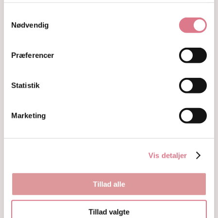
Hjerter
Samtykkevalg
Fyrfadsholdere
Nødvendig
Krystaller opdelt efter farve
Hvide og farveløse krystaller
Lilla og lavendel krystaller
Præferencer
Blå og indigo krystaller
Grønne krystaller
Pink og fersken krystaller
Statistik
Gule og guld krystaller
Røde, orange og kobber krystaller
Sorte, brune og grå krystaller
Marketing
Smykker
Armbånd
Penduler
Vis detaljer
Ringe
Øreringe
Vedhæng
Tillad alle
Røgelse og genopladning af krystaller
Skåle og fade
Orakelkort
Tillad valgte