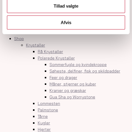
Orakelkort
Tillad valgte
Krystalindex
Guides
Om
Afvis
Kontakt
Shop
Krystaller
Rå Krystaller
Polerede Krystaller
Sommerfugle og kvindekroppe
Søheste, delfiner, fisk og skildpadder
Feer og drager
Måner, stjerner og kuber
Kranier og græskar
Gua Sha og Worrystone
Lommesten
Palmstone
Tårne
Kugler
Hjerter