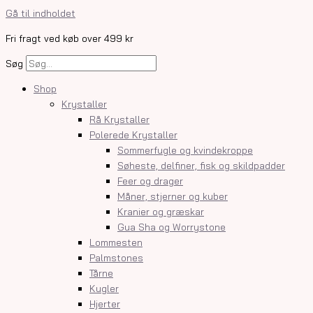
Gå til indholdet
Fri fragt ved køb over 499 kr
Søg
Shop
Krystaller
Rå Krystaller
Polerede Krystaller
Sommerfugle og kvindekroppe
Søheste, delfiner, fisk og skildpadder
Feer og drager
Måner, stjerner og kuber
Kranier og græskar
Gua Sha og Worrystone
Lommesten
Palmstones
Tårne
Kugler
Hjerter