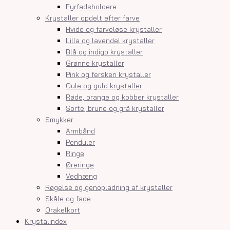
Fyrfadsholdere
Krystaller opdelt efter farve
Hvide og farveløse krystaller
Lilla og lavendel krystaller
Blå og indigo krystaller
Grønne krystaller
Pink og fersken krystaller
Gule og guld krystaller
Røde, orange og kobber krystaller
Sorte, brune og grå krystaller
Smykker
Armbånd
Penduler
Ringe
Øreringe
Vedhæng
Røgelse og genopladning af krystaller
Skåle og fade
Orakelkort
Krystalindex