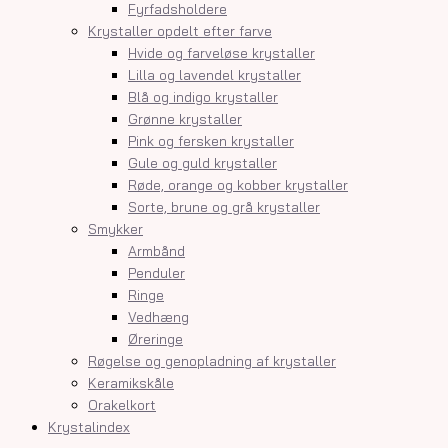
Fyrfadsholdere
Krystaller opdelt efter farve
Hvide og farveløse krystaller
Lilla og lavendel krystaller
Blå og indigo krystaller
Grønne krystaller
Pink og fersken krystaller
Gule og guld krystaller
Røde, orange og kobber krystaller
Sorte, brune og grå krystaller
Smykker
Armbånd
Penduler
Ringe
Vedhæng
Øreringe
Røgelse og genopladning af krystaller
Keramikskåle
Orakelkort
Krystalindex