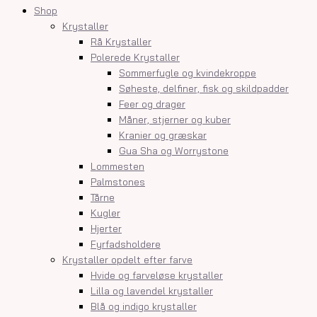
Shop
Krystaller
Rå Krystaller
Polerede Krystaller
Sommerfugle og kvindekroppe
Søheste, delfiner, fisk og skildpadder
Feer og drager
Måner, stjerner og kuber
Kranier og græskar
Gua Sha og Worrystone
Lommesten
Palmstones
Tårne
Kugler
Hjerter
Fyrfadsholdere
Krystaller opdelt efter farve
Hvide og farveløse krystaller
Lilla og lavendel krystaller
Blå og indigo krystaller