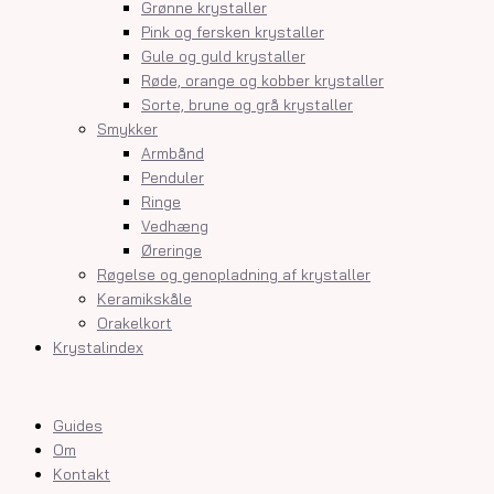
Grønne krystaller
Pink og fersken krystaller
Gule og guld krystaller
Røde, orange og kobber krystaller
Sorte, brune og grå krystaller
Smykker
Armbånd
Penduler
Ringe
Vedhæng
Øreringe
Røgelse og genopladning af krystaller
Keramikskåle
Orakelkort
Krystalindex
Guides
Om
Kontakt