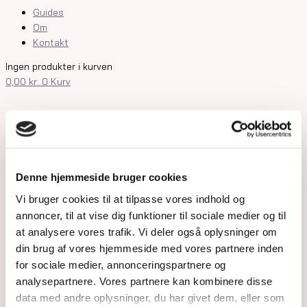
Guides
Om
Kontakt
Ingen produkter i kurven
0,00
kr.
0
Kurv
Shop
Krystaller
Rå Krystaller
Polerede Krystaller
Denne hjemmeside bruger cookies
Sommerfugle og kvindekroppe
Søheste, delfiner, fisk og skildpadder
Vi bruger cookies til at tilpasse vores indhold og
Feer og drager
annoncer, til at vise dig funktioner til sociale medier og til
Måner, stjerner og kuber
at analysere vores trafik. Vi deler også oplysninger om
Kranier og græskar
din brug af vores hjemmeside med vores partnere inden
Gua Sha og Worrystone
for sociale medier, annonceringspartnere og
Lommesten
analysepartnere. Vores partnere kan kombinere disse
Palmstone
data med andre oplysninger, du har givet dem, eller som
Tårne