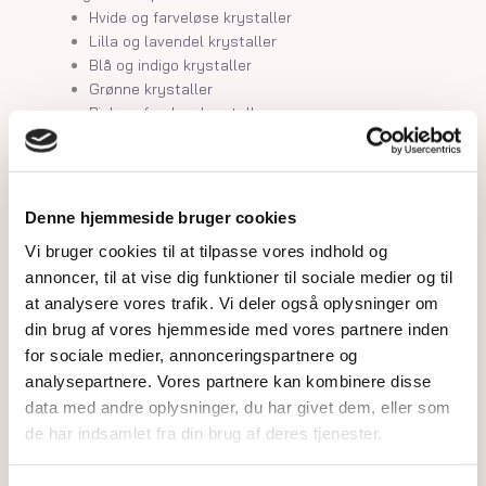
Hvide og farveløse krystaller
Lilla og lavendel krystaller
Blå og indigo krystaller
Grønne krystaller
Pink og fersken krystaller
Gule og guld krystaller
Røde, orange og kobber krystaller
Sorte, brune og grå krystaller
Smykker
Denne hjemmeside bruger cookies
Armbånd
Vi bruger cookies til at tilpasse vores indhold og
Penduler
annoncer, til at vise dig funktioner til sociale medier og til
Ringe
at analysere vores trafik. Vi deler også oplysninger om
Øreringe
Vedhæng
din brug af vores hjemmeside med vores partnere inden
Røgelse og genopladning af krystaller
for sociale medier, annonceringspartnere og
Skåle og fade
analysepartnere. Vores partnere kan kombinere disse
Orakelkort
data med andre oplysninger, du har givet dem, eller som
Krystalindex
de har indsamlet fra din brug af deres tjenester.
Guides
Om