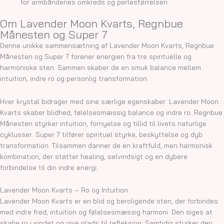
for armbåndenes omkreds og perlestørrelsen.
Om Lavender Moon Kvarts, Regnbue
Månesten og Super 7
Denne unikke sammensætning af Lavender Moon Kvarts, Regnbue
Månesten og Super 7 forener energien fra tre spirituelle og
harmoniske sten. Sammen skaber de en smuk balance mellem
intuition, indre ro og personlig transformation.
Hver krystal bidrager med sine særlige egenskaber. Lavender Moon
Kvarts skaber blidhed, følelsesmæssig balance og indre ro. Regnbue
Månesten styrker intuition, fornyelse og tillid til livets naturlige
cyklusser. Super 7 tilfører spirituel styrke, beskyttelse og dyb
transformation. Tilsammen danner de en kraftfuld, men harmonisk
kombination, der støtter healing, selvindsigt og en dybere
forbindelse til din indre energi.
Lavender Moon Kvarts – Ro og Intuition
Lavender Moon Kvarts er en blid og beroligende sten, der forbindes
med indre fred, intuition og følelsesmæssig harmoni. Den siges at
skabe ro i sindet og give plads til refleksion. Samtidig styrker den