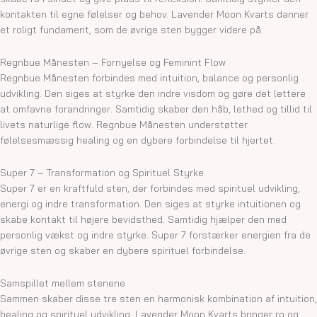
kontakten til egne følelser og behov. Lavender Moon Kvarts danner
et roligt fundament, som de øvrige sten bygger videre på.
Regnbue Månesten – Fornyelse og Feminint Flow
Regnbue Månesten forbindes med intuition, balance og personlig
udvikling. Den siges at styrke den indre visdom og gøre det lettere
at omfavne forandringer. Samtidig skaber den håb, lethed og tillid til
livets naturlige flow. Regnbue Månesten understøtter
følelsesmæssig healing og en dybere forbindelse til hjertet.
Super 7 – Transformation og Spirituel Styrke
Super 7 er en kraftfuld sten, der forbindes med spirituel udvikling,
energi og indre transformation. Den siges at styrke intuitionen og
skabe kontakt til højere bevidsthed. Samtidig hjælper den med
personlig vækst og indre styrke. Super 7 forstærker energien fra de
øvrige sten og skaber en dybere spirituel forbindelse.
Samspillet mellem stenene
Sammen skaber disse tre sten en harmonisk kombination af intuition,
healing og spirituel udvikling. Lavender Moon Kvarts bringer ro og