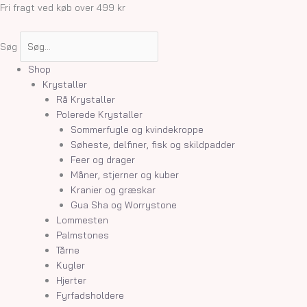
Gå
Armbånd
Fri fragt ved køb over 499 kr
til
sæt
indholdet
-
Søg
Lavender
Moon
Shop
Kvarts,
Krystaller
Regnbue
Rå Krystaller
Månesten
Polerede Krystaller
og
Sommerfugle og kvindekroppe
Super
Søheste, delfiner, fisk og skildpadder
7
Feer og drager
antal
Måner, stjerner og kuber
Kranier og græskar
Gua Sha og Worrystone
Lommesten
Palmstones
Tårne
Kugler
Hjerter
Fyrfadsholdere