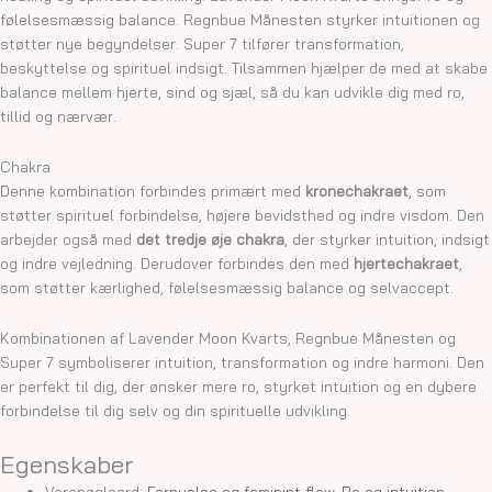
følelsesmæssig balance. Regnbue Månesten styrker intuitionen og
støtter nye begyndelser. Super 7 tilfører transformation,
beskyttelse og spirituel indsigt. Tilsammen hjælper de med at skabe
balance mellem hjerte, sind og sjæl, så du kan udvikle dig med ro,
tillid og nærvær.
Chakra
Denne kombination forbindes primært med
kronechakraet
, som
støtter spirituel forbindelse, højere bevidsthed og indre visdom. Den
arbejder også med
det tredje øje chakra
, der styrker intuition, indsigt
og indre vejledning. Derudover forbindes den med
hjertechakraet
,
som støtter kærlighed, følelsesmæssig balance og selvaccept.
Kombinationen af Lavender Moon Kvarts, Regnbue Månesten og
Super 7 symboliserer intuition, transformation og indre harmoni. Den
er perfekt til dig, der ønsker mere ro, styrket intuition og en dybere
forbindelse til dig selv og din spirituelle udvikling.
Egenskaber
Varenøgleord:
Fornyelse og feminint flow
,
Ro og intuition
,