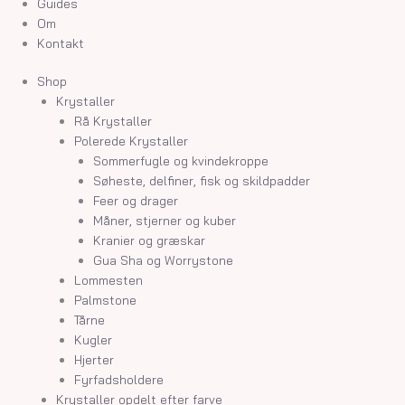
Guides
Om
Kontakt
Shop
Krystaller
Rå Krystaller
Polerede Krystaller
Sommerfugle og kvindekroppe
Søheste, delfiner, fisk og skildpadder
Feer og drager
Måner, stjerner og kuber
Kranier og græskar
Gua Sha og Worrystone
Lommesten
Palmstone
Tårne
Kugler
Hjerter
Fyrfadsholdere
Krystaller opdelt efter farve