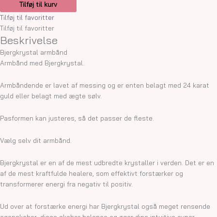
Tilføj til kurv
Tilføj til favoritter
Tilføj til favoritter
Beskrivelse
Bjergkrystal armbånd
Armbånd med Bjergkrystal.
Armbåndende er lavet af messing og er enten belagt med 24 karat
guld eller belagt med ægte sølv.
Pasformen kan justeres, så det passer de fleste.
Vælg selv dit armbånd.
Bjergkrystal er en af de mest udbredte krystaller i verden. Det er en
af de mest kraftfulde healere, som effektivt forstærker og
transformerer energi fra negativ til positiv.
Ud over at forstærke energi har Bjergkrystal også meget rensende
egenskaber, disse skaber balance og øger dine intuitive evner.