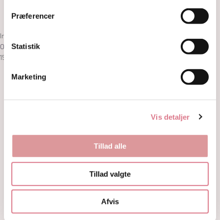
Om
Kontakt
Præferencer
Ingen produkter i kurven
0,00
kr.
0
Kurv
Statistik
15% på første ordre! med koden: welcome15
Marketing
Vis detaljer
Tillad alle
Tillad valgte
Afvis