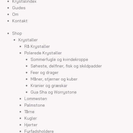
Krystalindex
Guides
Om
Kontakt
Shop
Krystaller
Rå Krystaller
Polerede Krystaller
Sommerfugle og kvindekroppe
Søheste, delfiner, fisk og skildpadder
Feer og drager
Måner, stjerner og kuber
Kranier og græskar
Gua Sha og Worrystone
Lommesten
Palmstone
Tårne
Kugler
Hjerter
Fyrfadsholdere