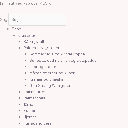
Gå
Bjergkrystal
Prisinterval:
Fri fragt ved køb over 499 kr
til
armbånd
349,00 kr.
indholdet
antal
til
Søg
350,00 kr.
Shop
Krystaller
Rå Krystaller
Polerede Krystaller
Sommerfugle og kvindekroppe
Søheste, delfiner, fisk og skildpadder
Feer og drager
Måner, stjerner og kuber
Kranier og græskar
Gua Sha og Worrystone
Lommesten
Palmstones
Tårne
Kugler
Hjerter
Fyrfadsholdere