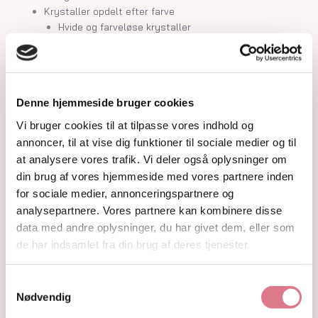
Krystaller opdelt efter farve
Hvide og farveløse krystaller
Lilla og lavendel krystaller
Blå og indigo krystaller
Grønne krystaller
Pink og fersken krystaller
Denne hjemmeside bruger cookies
Gule og guld krystaller
Røde, orange og kobber krystaller
Vi bruger cookies til at tilpasse vores indhold og
Sorte, brune og grå krystaller
annoncer, til at vise dig funktioner til sociale medier og til
Smykker
at analysere vores trafik. Vi deler også oplysninger om
Armbånd
din brug af vores hjemmeside med vores partnere inden
Penduler
for sociale medier, annonceringspartnere og
Ringe
analysepartnere. Vores partnere kan kombinere disse
Øreringe
data med andre oplysninger, du har givet dem, eller som
Vedhæng
de har indsamlet fra din brug af deres tjenester.
Røgelse og genopladning af krystaller
Skåle og fade
Orakelkort
Samtykkevalg
Krystalindex
Nødvendig
Guides