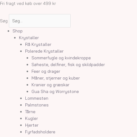
Gå
Honning
Fri fragt ved køb over 499 kr
til
Calcit
indholdet
rå
Søg
stykker
antal
Shop
Krystaller
Rå Krystaller
Polerede Krystaller
Sommerfugle og kvindekroppe
Søheste, delfiner, fisk og skildpadder
Feer og drager
Måner, stjerner og kuber
Kranier og græskar
Gua Sha og Worrystone
Lommesten
Palmstones
Tårne
Kugler
Hjerter
Fyrfadsholdere