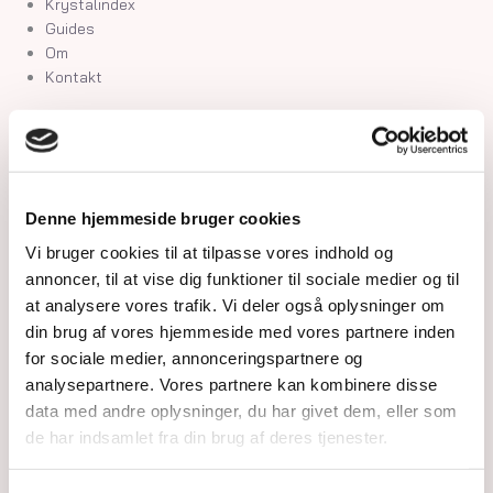
Krystalindex
Guides
Om
Kontakt
Shop
Krystaller
Rå Krystaller
Polerede Krystaller
Denne hjemmeside bruger cookies
Sommerfugle og kvindekroppe
Søheste, delfiner, fisk og skildpadder
Vi bruger cookies til at tilpasse vores indhold og
Feer og drager
annoncer, til at vise dig funktioner til sociale medier og til
Måner, stjerner og kuber
at analysere vores trafik. Vi deler også oplysninger om
Kranier og græskar
din brug af vores hjemmeside med vores partnere inden
Gua Sha og Worrystone
for sociale medier, annonceringspartnere og
Lommesten
analysepartnere. Vores partnere kan kombinere disse
Palmstone
data med andre oplysninger, du har givet dem, eller som
Tårne
de har indsamlet fra din brug af deres tjenester.
Kugler
Hjerter
Fyrfadsholdere