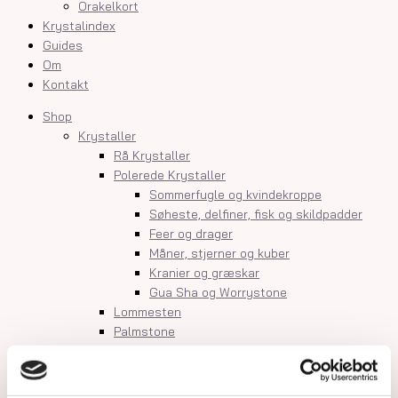
Orakelkort
Krystalindex
Guides
Om
Kontakt
Shop
Krystaller
Rå Krystaller
Polerede Krystaller
Sommerfugle og kvindekroppe
Søheste, delfiner, fisk og skildpadder
Feer og drager
Måner, stjerner og kuber
Kranier og græskar
Gua Sha og Worrystone
Lommesten
Palmstone
Tårne
Kugler
Hjerter