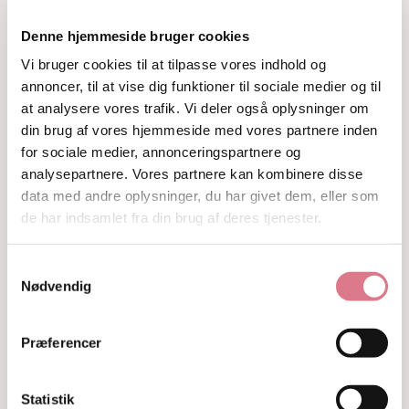
Fyrfadsholdere
Krystaller opdelt efter farve
Denne hjemmeside bruger cookies
Hvide og farveløse krystaller
Vi bruger cookies til at tilpasse vores indhold og
Lilla og lavendel krystaller
annoncer, til at vise dig funktioner til sociale medier og til
Blå og indigo krystaller
at analysere vores trafik. Vi deler også oplysninger om
Grønne krystaller
din brug af vores hjemmeside med vores partnere inden
Pink og fersken krystaller
Gule og guld krystaller
for sociale medier, annonceringspartnere og
Røde, orange og kobber krystaller
analysepartnere. Vores partnere kan kombinere disse
Sorte, brune og grå krystaller
data med andre oplysninger, du har givet dem, eller som
Smykker
de har indsamlet fra din brug af deres tjenester.
Armbånd
Penduler
Samtykkevalg
Ringe
Nødvendig
Øreringe
Vedhæng
Røgelse og genopladning af krystaller
Præferencer
Skåle og fade
Orakelkort
Krystalindex
Statistik