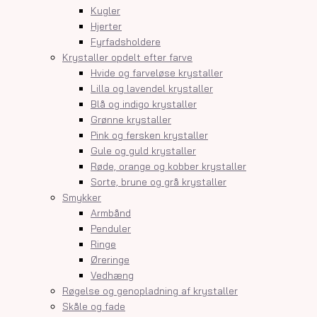
Kugler
Hjerter
Fyrfadsholdere
Krystaller opdelt efter farve
Hvide og farveløse krystaller
Lilla og lavendel krystaller
Blå og indigo krystaller
Grønne krystaller
Pink og fersken krystaller
Gule og guld krystaller
Røde, orange og kobber krystaller
Sorte, brune og grå krystaller
Smykker
Armbånd
Penduler
Ringe
Øreringe
Vedhæng
Røgelse og genopladning af krystaller
Skåle og fade