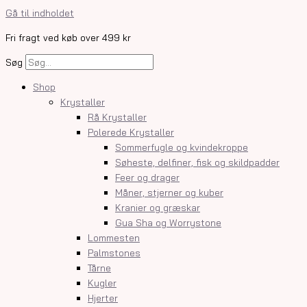
Gå til indholdet
Fri fragt ved køb over 499 kr
Søg
Shop
Krystaller
Rå Krystaller
Polerede Krystaller
Sommerfugle og kvindekroppe
Søheste, delfiner, fisk og skildpadder
Feer og drager
Måner, stjerner og kuber
Kranier og græskar
Gua Sha og Worrystone
Lommesten
Palmstones
Tårne
Kugler
Hjerter