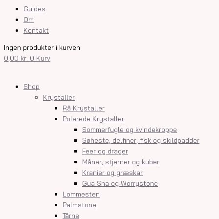
Guides
Om
Kontakt
Ingen produkter i kurven
0,00
kr.
0
Kurv
Shop
Krystaller
Rå Krystaller
Polerede Krystaller
Sommerfugle og kvindekroppe
Søheste, delfiner, fisk og skildpadder
Feer og drager
Måner, stjerner og kuber
Kranier og græskar
Gua Sha og Worrystone
Lommesten
Palmstone
Tårne