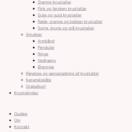
Grønne krystaller
Pink og fersken krystaller
Gule og guld krystaller
Røde, orange og kobber krystaller
Sorte, brune og grå krystaller
Smykker
Armbånd
Penduler
Ringe
Vedhæng
Øreringe
Røgelse og genopladning af krystaller
Keramikskåle
Orakelkort
Krystalindex
Guides
Om
Kontakt