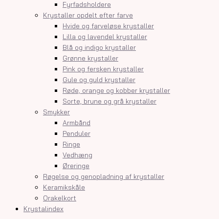
Fyrfadsholdere
Krystaller opdelt efter farve
Hvide og farveløse krystaller
Lilla og lavendel krystaller
Blå og indigo krystaller
Grønne krystaller
Pink og fersken krystaller
Gule og guld krystaller
Røde, orange og kobber krystaller
Sorte, brune og grå krystaller
Smykker
Armbånd
Penduler
Ringe
Vedhæng
Øreringe
Røgelse og genopladning af krystaller
Keramikskåle
Orakelkort
Krystalindex