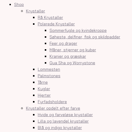
Shop
Krystaller
Rå Krystaller
Polerede Krystaller
Sommerfugle og kvindekroppe
Søheste, delfiner, fisk og skildpadder
Feer og drager
Måner, stjerner og kuber
Kranier og græskar
Gua Sha og Worrystone
Lommesten
Palmstones
Tårne
Kugler
Hjerter
Fyrfadsholdere
Krystaller opdelt efter farve
Hvide og farveløse krystaller
Lilla og lavendel krystaller
Blå og indigo krystaller