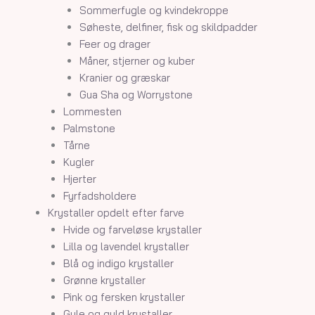
Sommerfugle og kvindekroppe
Søheste, delfiner, fisk og skildpadder
Feer og drager
Måner, stjerner og kuber
Kranier og græskar
Gua Sha og Worrystone
Lommesten
Palmstone
Tårne
Kugler
Hjerter
Fyrfadsholdere
Krystaller opdelt efter farve
Hvide og farveløse krystaller
Lilla og lavendel krystaller
Blå og indigo krystaller
Grønne krystaller
Pink og fersken krystaller
Gule og guld krystaller