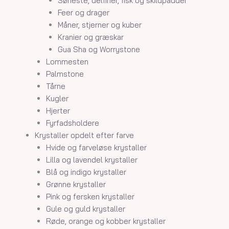
Søheste, delfiner, fisk og skildpadder
Feer og drager
Måner, stjerner og kuber
Kranier og græskar
Gua Sha og Worrystone
Lommesten
Palmstone
Tårne
Kugler
Hjerter
Fyrfadsholdere
Krystaller opdelt efter farve
Hvide og farveløse krystaller
Lilla og lavendel krystaller
Blå og indigo krystaller
Grønne krystaller
Pink og fersken krystaller
Gule og guld krystaller
Røde, orange og kobber krystaller