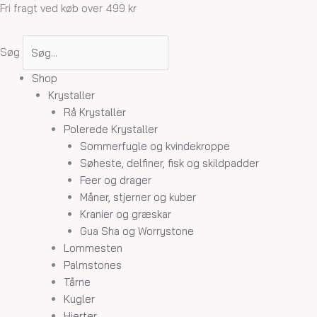
Gå
Pink
Prisinterval:
Fri fragt ved køb over 499 kr
til
Halite
950,00 kr.
indholdet
antal
til
Søg
2.100,00 kr.
Shop
Krystaller
Rå Krystaller
Polerede Krystaller
Sommerfugle og kvindekroppe
Søheste, delfiner, fisk og skildpadder
Feer og drager
Måner, stjerner og kuber
Kranier og græskar
Gua Sha og Worrystone
Lommesten
Palmstones
Tårne
Kugler
Hjerter