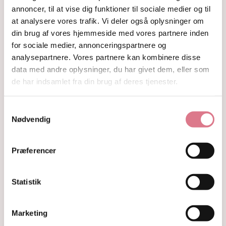
Krystaller opdelt efter farve
annoncer, til at vise dig funktioner til sociale medier og til
Hvide og farveløse krystaller
at analysere vores trafik. Vi deler også oplysninger om
Lilla og lavendel krystaller
din brug af vores hjemmeside med vores partnere inden
Blå og indigo krystaller
for sociale medier, annonceringspartnere og
Grønne krystaller
analysepartnere. Vores partnere kan kombinere disse
Pink og fersken krystaller
data med andre oplysninger, du har givet dem, eller som
Gule og guld krystaller
de har indsamlet fra din brug af deres tjenester.
Røde, orange og kobber krystaller
Sorte, brune og grå krystaller
Smykker
Samtykkevalg
Armbånd
Nødvendig
Penduler
Ringe
Præferencer
Øreringe
Vedhæng
Røgelse og genopladning af krystaller
Statistik
Skåle og fade
Orakelkort
Krystalindex
Marketing
Guides