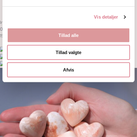
Om
Kontakt
Vis detaljer
Ingen produkter i kurven
0,00
kr.
0
Kurv
Tillad alle
15% på første ordre! med koden: welcome15
Tillad valgte
Afvis