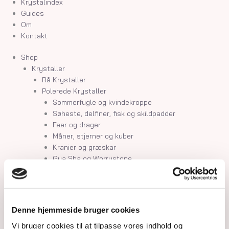
Krystalindex
Guides
Om
Kontakt
Shop
Krystaller
Rå Krystaller
Polerede Krystaller
Sommerfugle og kvindekroppe
Søheste, delfiner, fisk og skildpadder
Feer og drager
Måner, stjerner og kuber
Kranier og græskar
Gua Sha og Worrystone
Lommesten
Palmstone
Tårne
Kugler
Denne hjemmeside bruger cookies
Hjerter
Vi bruger cookies til at tilpasse vores indhold og
Fyrfadsholdere