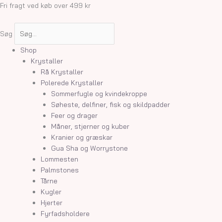
Gå
Pink
Prisinterval:
Fri fragt ved køb over 499 kr
til
Scolecit
75,00 kr.
indholdet
hjerter
til
Søg
antal
135,00 kr.
Shop
Krystaller
Rå Krystaller
Polerede Krystaller
Sommerfugle og kvindekroppe
Søheste, delfiner, fisk og skildpadder
Feer og drager
Måner, stjerner og kuber
Kranier og græskar
Gua Sha og Worrystone
Lommesten
Palmstones
Tårne
Kugler
Hjerter
Fyrfadsholdere