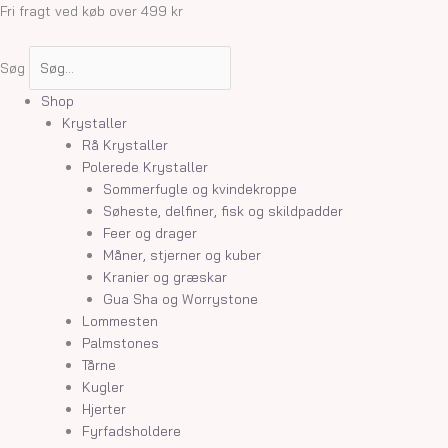
Gå
Rosenkvarts
Fri fragt ved køb over 499 kr
til
palmstones
indholdet
antal
Søg
Shop
Krystaller
Rå Krystaller
Polerede Krystaller
Sommerfugle og kvindekroppe
Søheste, delfiner, fisk og skildpadder
Feer og drager
Måner, stjerner og kuber
Kranier og græskar
Gua Sha og Worrystone
Lommesten
Palmstones
Tårne
Kugler
Hjerter
Fyrfadsholdere