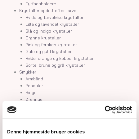
Fyrfadsholdere
Krystaller opdelt efter farve
Hvide og farveløse krystaller
Lilla og lavendel krystaller
Blå og indigo krystaller
Grønne krystaller
Pink og fersken krystaller
Gule og guld krystaller
Røde, orange og kobber krystaller
Sorte, brune og grå krystaller
Smykker
Armbånd
Penduler
Ringe
Øreringe
Vedhæng
Røgelse og genopladning af krystaller
Skåle og fade
Orakelkort
Denne hjemmeside bruger cookies
Krystalindex