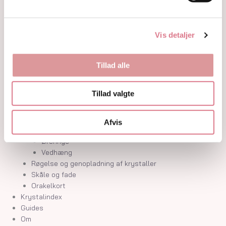
Hvide og farveløse krystaller
Lilla og lavendel krystaller
Blå og indigo krystaller
Vis detaljer
Grønne krystaller
Pink og fersken krystaller
Gule og guld krystaller
Tillad alle
Røde, orange og kobber krystaller
Sorte, brune og grå krystaller
Tillad valgte
Smykker
Armbånd
Penduler
Afvis
Ringe
Øreringe
Vedhæng
Røgelse og genopladning af krystaller
Skåle og fade
Orakelkort
Krystalindex
Guides
Om