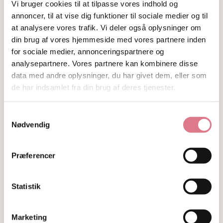
Guides
Vi bruger cookies til at tilpasse vores indhold og
Om
annoncer, til at vise dig funktioner til sociale medier og til
Kontakt
at analysere vores trafik. Vi deler også oplysninger om
din brug af vores hjemmeside med vores partnere inden
Shop
for sociale medier, annonceringspartnere og
Krystaller
analysepartnere. Vores partnere kan kombinere disse
Rå Krystaller
data med andre oplysninger, du har givet dem, eller som
Polerede Krystaller
de har indsamlet fra din brug af deres tjenester.
Sommerfugle og kvindekroppe
Søheste, delfiner, fisk og skildpadder
Feer og drager
Samtykkevalg
Måner, stjerner og kuber
Nødvendig
Kranier og græskar
Gua Sha og Worrystone
Lommesten
Præferencer
Palmstone
Tårne
Statistik
Kugler
Hjerter
Fyrfadsholdere
Marketing
Krystaller opdelt efter farve