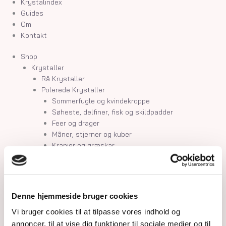
Krystalindex
Guides
Om
Kontakt
Shop
Krystaller
Rå Krystaller
Polerede Krystaller
Sommerfugle og kvindekroppe
Søheste, delfiner, fisk og skildpadder
Feer og drager
Måner, stjerner og kuber
Kranier og græskar
Gua Sha og Worrystone
Lommesten
Palmstone
Tårne
Denne hjemmeside bruger cookies
Kugler
Vi bruger cookies til at tilpasse vores indhold og
Hjerter
Fyrfadsholdere
annoncer, til at vise dig funktioner til sociale medier og til