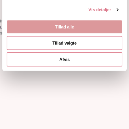
Om
Kontakt
Vis detaljer
Ingen produkter i kurven
Tillad alle
0,00
kr.
0
Kurv
15% på første ordre! med koden: welcome15
Tillad valgte
Afvis