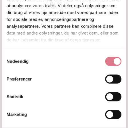
Krystaller opdelt efter farve
at analysere vores trafik. Vi deler også oplysninger om
Hvide og farveløse krystaller
din brug af vores hjemmeside med vores partnere inden
Lilla og lavendel krystaller
for sociale medier, annonceringspartnere og
Blå og indigo krystaller
analysepartnere. Vores partnere kan kombinere disse
Grønne krystaller
data med andre oplysninger, du har givet dem, eller som
Pink og fersken krystaller
de har indsamlet fra din brug af deres tjenester.
Gule og guld krystaller
Røde, orange og kobber krystaller
Sorte, brune og grå krystaller
Samtykkevalg
Smykker
Nødvendig
Armbånd
Penduler
Præferencer
Ringe
Øreringe
Vedhæng
Statistik
Røgelse og genopladning af krystaller
Skåle og fade
Orakelkort
Marketing
Krystalindex
Guides