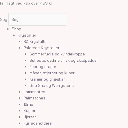
Gå
Tigerøje
Fri fragt ved køb over 499 kr
til
rå
indholdet
antal
Søg
Shop
Krystaller
Rå Krystaller
Polerede Krystaller
Sommerfugle og kvindekroppe
Søheste, delfiner, fisk og skildpadder
Feer og drager
Måner, stjerner og kuber
Kranier og græskar
Gua Sha og Worrystone
Lommesten
Palmstones
Tårne
Kugler
Hjerter
Fyrfadsholdere