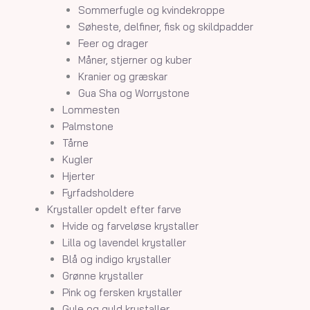
Sommerfugle og kvindekroppe
Søheste, delfiner, fisk og skildpadder
Feer og drager
Måner, stjerner og kuber
Kranier og græskar
Gua Sha og Worrystone
Lommesten
Palmstone
Tårne
Kugler
Hjerter
Fyrfadsholdere
Krystaller opdelt efter farve
Hvide og farveløse krystaller
Lilla og lavendel krystaller
Blå og indigo krystaller
Grønne krystaller
Pink og fersken krystaller
Gule og guld krystaller