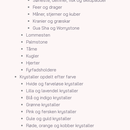
Søheste, delfiner, fisk og skildpadder
Feer og drager
Måner, stjerner og kuber
Kranier og græskar
Gua Sha og Worrystone
Lommesten
Palmstone
Tårne
Kugler
Hjerter
Fyrfadsholdere
Krystaller opdelt efter farve
Hvide og farveløse krystaller
Lilla og lavendel krystaller
Blå og indigo krystaller
Grønne krystaller
Pink og fersken krystaller
Gule og guld krystaller
Røde, orange og kobber krystaller