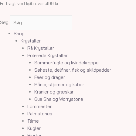
Gå
Fri fragt ved køb over 499 kr
til
indholdet
Søg
Shop
Krystaller
Rå Krystaller
Polerede Krystaller
Sommerfugle og kvindekroppe
Søheste, delfiner, fisk og skildpadder
Feer og drager
Måner, stjerner og kuber
Kranier og græskar
Gua Sha og Worrystone
Lommesten
Palmstones
Tårne
Kugler
Hjerter