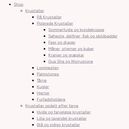
Shop
Krystaller
Rå Krystaller
Polerede Krystaller
Sommerfugle og kvindekroppe
Søheste, delfiner, fisk og skildpadder
Feer og drager
Måner, stjerner og kuber
Kranier og græskar
Gua Sha og Worrystone
Lommesten
Palmstones
Tårne
Kugler
Hjerter
Fyrfadsholdere
Krystaller opdelt efter farve
Hvide og farveløse krystaller
Lilla og lavendel krystaller
Blå og indigo krystaller