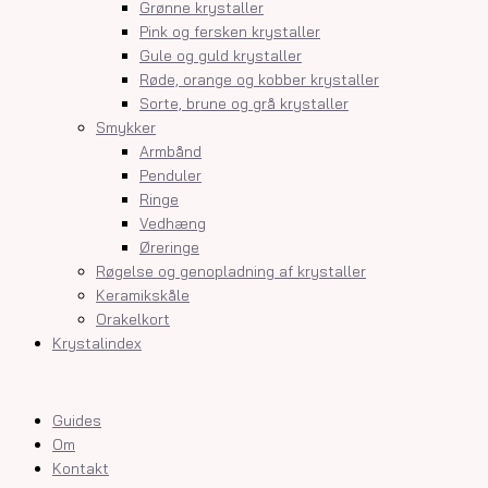
Grønne krystaller
Pink og fersken krystaller
Gule og guld krystaller
Røde, orange og kobber krystaller
Sorte, brune og grå krystaller
Smykker
Armbånd
Penduler
Ringe
Vedhæng
Øreringe
Røgelse og genopladning af krystaller
Keramikskåle
Orakelkort
Krystalindex
Guides
Om
Kontakt