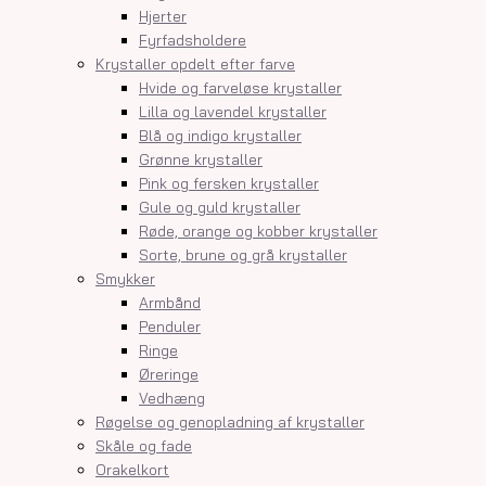
Hjerter
Fyrfadsholdere
Krystaller opdelt efter farve
Hvide og farveløse krystaller
Lilla og lavendel krystaller
Blå og indigo krystaller
Grønne krystaller
Pink og fersken krystaller
Gule og guld krystaller
Røde, orange og kobber krystaller
Sorte, brune og grå krystaller
Smykker
Armbånd
Penduler
Ringe
Øreringe
Vedhæng
Røgelse og genopladning af krystaller
Skåle og fade
Orakelkort