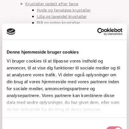
Krystaller opdelt efter farve
Hvide og farveløse krystaller
Lilla og lavendel krystaller
Blå og indigo krystaller
Grønne krystaller
Pink og fersken krystaller
Gule og guld krystaller
Røde, orange og kobber krystaller
Denne hjemmeside bruger cookies
Sorte, brune og grå krystaller
Smykker
Vi bruger cookies til at tilpasse vores indhold og
Armbånd
annoncer, til at vise dig funktioner til sociale medier og til
Penduler
at analysere vores trafik. Vi deler også oplysninger om
Ringe
din brug af vores hjemmeside med vores partnere inden
Øreringe
for sociale medier, annonceringspartnere og
Vedhæng
analysepartnere. Vores partnere kan kombinere disse
Røgelse og genopladning af krystaller
data med andre oplysninger, du har givet dem, eller som
Skåle og fade
de har indsamlet fra din brug af deres tjenester.
Orakelkort
Krystalindex
Guides
Samtykkevalg