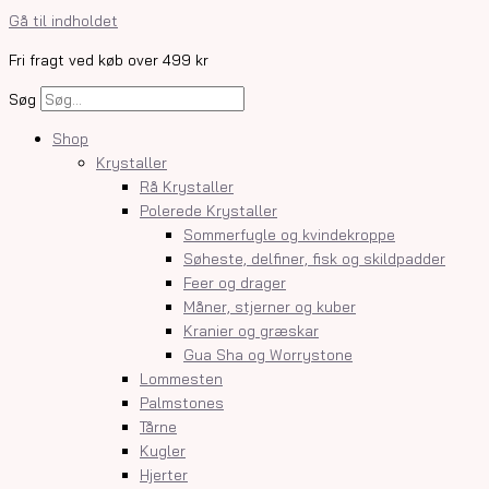
Gå til indholdet
Fri fragt ved køb over 499 kr
Søg
Shop
Krystaller
Rå Krystaller
Polerede Krystaller
Sommerfugle og kvindekroppe
Søheste, delfiner, fisk og skildpadder
Feer og drager
Måner, stjerner og kuber
Kranier og græskar
Gua Sha og Worrystone
Lommesten
Palmstones
Tårne
Kugler
Hjerter