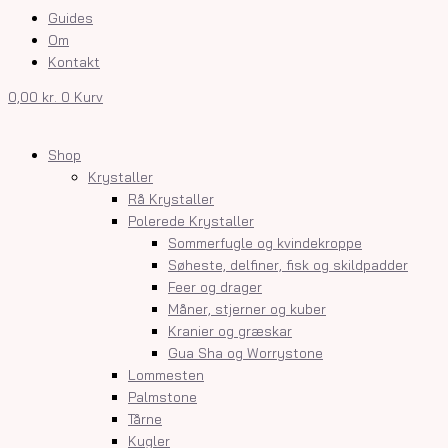
Guides
Om
Kontakt
0,00
kr.
0
Kurv
Shop
Krystaller
Rå Krystaller
Polerede Krystaller
Sommerfugle og kvindekroppe
Søheste, delfiner, fisk og skildpadder
Feer og drager
Måner, stjerner og kuber
Kranier og græskar
Gua Sha og Worrystone
Lommesten
Palmstone
Tårne
Kugler