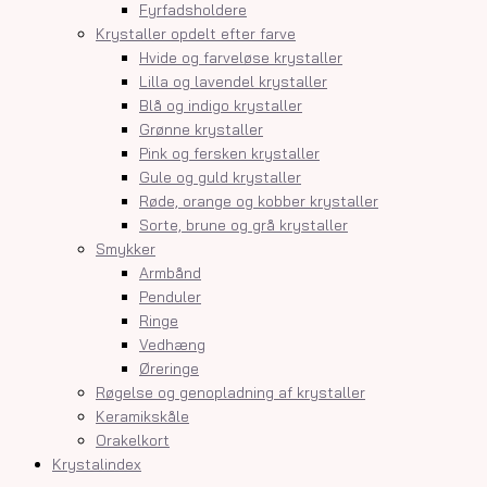
Fyrfadsholdere
Krystaller opdelt efter farve
Hvide og farveløse krystaller
Lilla og lavendel krystaller
Blå og indigo krystaller
Grønne krystaller
Pink og fersken krystaller
Gule og guld krystaller
Røde, orange og kobber krystaller
Sorte, brune og grå krystaller
Smykker
Armbånd
Penduler
Ringe
Vedhæng
Øreringe
Røgelse og genopladning af krystaller
Keramikskåle
Orakelkort
Krystalindex