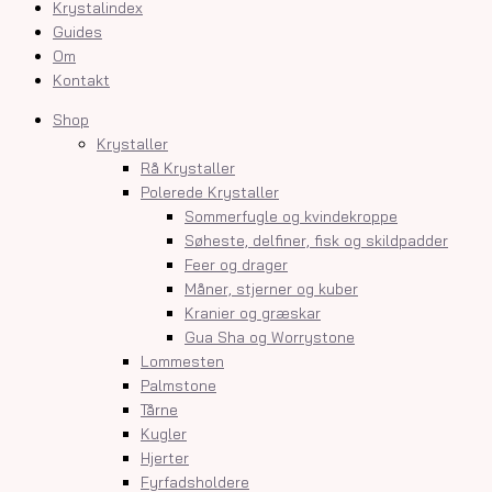
Krystalindex
Guides
Om
Kontakt
Shop
Krystaller
Rå Krystaller
Polerede Krystaller
Sommerfugle og kvindekroppe
Søheste, delfiner, fisk og skildpadder
Feer og drager
Måner, stjerner og kuber
Kranier og græskar
Gua Sha og Worrystone
Lommesten
Palmstone
Tårne
Kugler
Hjerter
Fyrfadsholdere