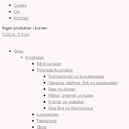
Guides
Om
Kontakt
Ingen produkter i kurven
0,00
kr.
0
Kurv
Shop
Krystaller
Rå Krystaller
Polerede Krystaller
Sommerfugle og kvindekroppe
Søheste, delfiner, fisk og skildpadder
Feer og drager
Måner, stjerner og kuber
Kranier og græskar
Gua Sha og Worrystone
Lommesten
Palmstone
Tårne