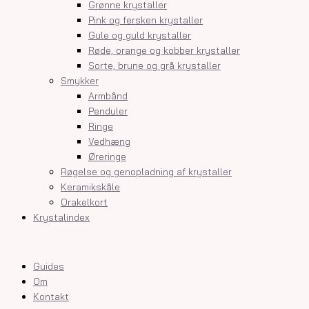
Grønne krystaller
Pink og fersken krystaller
Gule og guld krystaller
Røde, orange og kobber krystaller
Sorte, brune og grå krystaller
Smykker
Armbånd
Penduler
Ringe
Vedhæng
Øreringe
Røgelse og genopladning af krystaller
Keramikskåle
Orakelkort
Krystalindex
Guides
Om
Kontakt