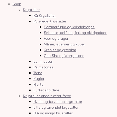
Shop
Krystaller
Rå Krystaller
Polerede Krystaller
Sommerfugle og kvindekroppe
Søheste, delfiner, fisk og skildpadder
Feer og drager
Måner, stjerner og kuber
Kranier og græskar
Gua Sha og Worrystone
Lommesten
Palmstones
Tårne
Kugler
Hjerter
Fyrfadsholdere
Krystaller opdelt efter farve
Hvide og farveløse krystaller
Lilla og lavendel krystaller
Blå og indigo krystaller