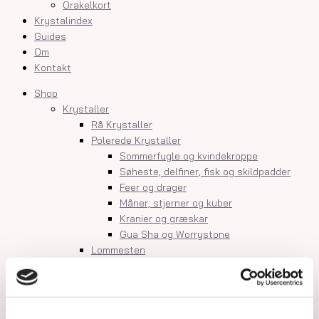
Orakelkort
Krystalindex
Guides
Om
Kontakt
Shop
Krystaller
Rå Krystaller
Polerede Krystaller
Sommerfugle og kvindekroppe
Søheste, delfiner, fisk og skildpadder
Feer og drager
Måner, stjerner og kuber
Kranier og græskar
Gua Sha og Worrystone
Lommesten
Palmstone
Tårne
Kugler
Hjerter