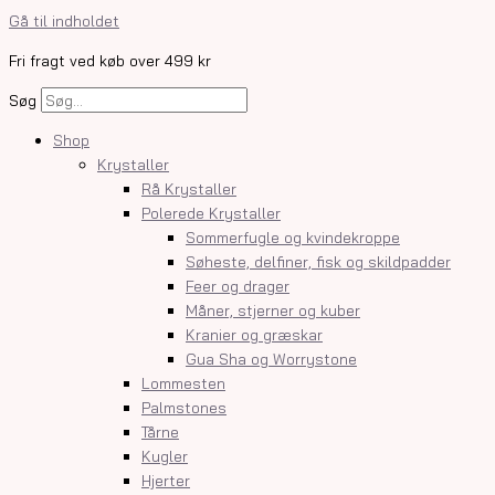
Gå til indholdet
Fri fragt ved køb over 499 kr
Søg
Shop
Krystaller
Rå Krystaller
Polerede Krystaller
Sommerfugle og kvindekroppe
Søheste, delfiner, fisk og skildpadder
Feer og drager
Måner, stjerner og kuber
Kranier og græskar
Gua Sha og Worrystone
Lommesten
Palmstones
Tårne
Kugler
Hjerter