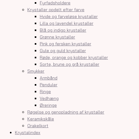
Fyrfadsholdere
Krystaller opdelt efter farve
Hvide og farveløse krystaller
Lilla og lavendel krystaller
Blå og indigo krystaller
Grønne krystaller
Pink og fersken krystaller
Gule og guld krystaller
Røde, orange og kobber krystaller
Sorte, brune og grå krystaller
Smykker
Armbånd
Penduler
Ringe
Vedhæng
Øreringe
Røgelse og genopladning af krystaller
Keramikskåle
Orakelkort
Krystalindex