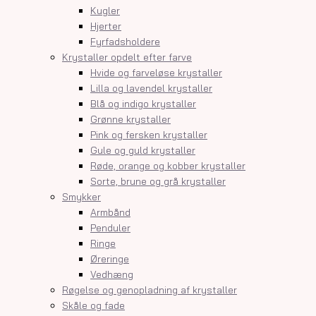
Kugler
Hjerter
Fyrfadsholdere
Krystaller opdelt efter farve
Hvide og farveløse krystaller
Lilla og lavendel krystaller
Blå og indigo krystaller
Grønne krystaller
Pink og fersken krystaller
Gule og guld krystaller
Røde, orange og kobber krystaller
Sorte, brune og grå krystaller
Smykker
Armbånd
Penduler
Ringe
Øreringe
Vedhæng
Røgelse og genopladning af krystaller
Skåle og fade