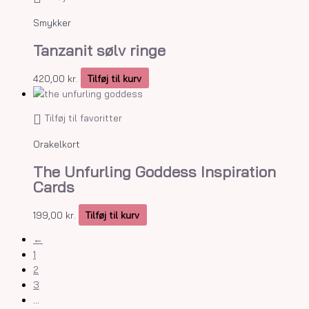
Smykker
Tanzanit sølv ringe
420,00
kr.
Tilføj til kurv
Tilføj til favoritter
Orakelkort
The Unfurling Goddess Inspiration
Cards
199,00
kr.
Tilføj til kurv
←
1
2
3
…