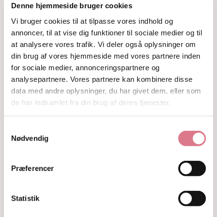
Denne hjemmeside bruger cookies
Fyrfadsholdere
Krystaller opdelt efter farve
Vi bruger cookies til at tilpasse vores indhold og
Hvide og farveløse krystaller
annoncer, til at vise dig funktioner til sociale medier og til
Lilla og lavendel krystaller
at analysere vores trafik. Vi deler også oplysninger om
Blå og indigo krystaller
din brug af vores hjemmeside med vores partnere inden
Grønne krystaller
for sociale medier, annonceringspartnere og
Pink og fersken krystaller
analysepartnere. Vores partnere kan kombinere disse
Gule og guld krystaller
data med andre oplysninger, du har givet dem, eller som
Røde, orange og kobber krystaller
Sorte, brune og grå krystaller
de har indsamlet fra din brug af deres tjenester.
Smykker
Armbånd
Samtykkevalg
Penduler
Nødvendig
Ringe
Øreringe
Vedhæng
Præferencer
Røgelse og genopladning af krystaller
Skåle og fade
Orakelkort
Statistik
Krystalindex