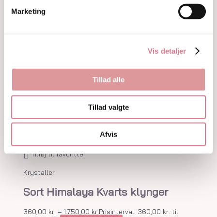
Guides
Marketing
Om
Kontakt
Ingen produkter i kurven
Vis detaljer
0,00
kr.
0
Kurv
15% på første ordre! med koden: welcome15
Forside
/
Shop
/ Side 18
Tillad alle
Shop
Tillad valgte
Viser 205–216 af 229 resultater
Afvis
Tilføj til favoritter
Krystaller
Sort Himalaya Kvarts klynger
360,00
kr.
–
1.750,00
kr.
Prisinterval: 360,00 kr. til