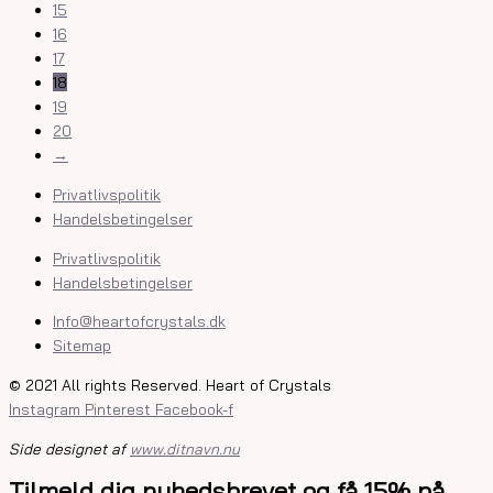
15
16
17
18
19
20
→
Privatlivspolitik
Handelsbetingelser
Privatlivspolitik
Handelsbetingelser
Info@heartofcrystals.dk
Sitemap
© 2021 All rights Reserved. Heart of Crystals
Instagram
Pinterest
Facebook-f
Side designet af
www.ditnavn.nu
Tilmeld dig nyhedsbrevet og få 15% på