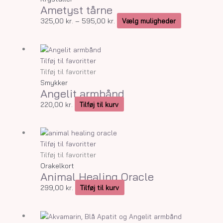
Ametyst tårne
varianter.
Mulighedern
325,00
kr.
–
595,00
kr.
Vælg muligheder
kan
vælges
på
Tilføj til favoritter
varesiden
Tilføj til favoritter
Smykker
Angelit armbånd
220,00
kr.
Tilføj til kurv
Tilføj til favoritter
Tilføj til favoritter
Orakelkort
Animal Healing Oracle
299,00
kr.
Tilføj til kurv