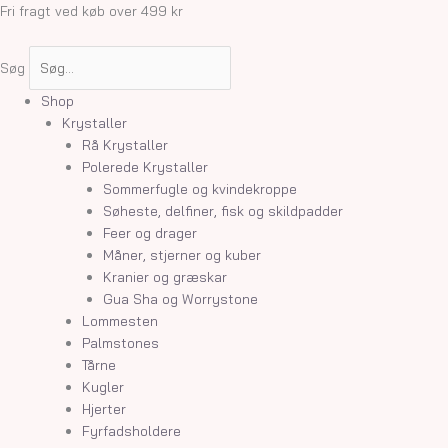
Gå
Fri fragt ved køb over 499 kr
til
indholdet
Søg
Shop
Krystaller
Rå Krystaller
Polerede Krystaller
Sommerfugle og kvindekroppe
Søheste, delfiner, fisk og skildpadder
Feer og drager
Måner, stjerner og kuber
Kranier og græskar
Gua Sha og Worrystone
Lommesten
Palmstones
Tårne
Kugler
Hjerter
Fyrfadsholdere