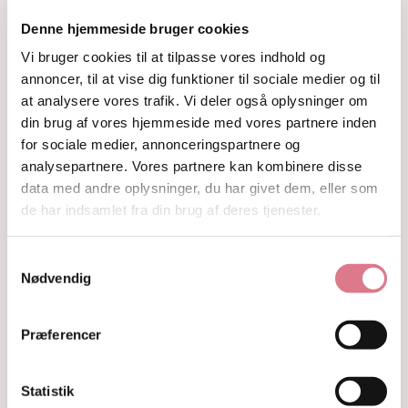
Krystaller opdelt efter farve
Denne hjemmeside bruger cookies
Hvide og farveløse krystaller
Lilla og lavendel krystaller
Vi bruger cookies til at tilpasse vores indhold og
Blå og indigo krystaller
annoncer, til at vise dig funktioner til sociale medier og til
Grønne krystaller
at analysere vores trafik. Vi deler også oplysninger om
Pink og fersken krystaller
din brug af vores hjemmeside med vores partnere inden
Gule og guld krystaller
for sociale medier, annonceringspartnere og
Røde, orange og kobber krystaller
analysepartnere. Vores partnere kan kombinere disse
Sorte, brune og grå krystaller
data med andre oplysninger, du har givet dem, eller som
Smykker
de har indsamlet fra din brug af deres tjenester.
Armbånd
Penduler
Ringe
Samtykkevalg
Øreringe
Nødvendig
Vedhæng
Røgelse og genopladning af krystaller
Præferencer
Skåle og fade
Orakelkort
Krystalindex
Statistik
Guides