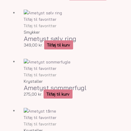
kan
vælges
på
Tilføj til favoritter
varesiden
Tilføj til favoritter
Smykker
Ametyst sølv ring
349,00
kr.
Tilføj til kurv
Tilføj til favoritter
Tilføj til favoritter
Krystaller
Ametyst sommerfugl
275,00
kr.
Tilføj til kurv
Prisinterval:
Dette
325,00 kr.
vare
Tilføj til favoritter
til
har
Tilføj til favoritter
595,00 kr.
flere
Krystaller