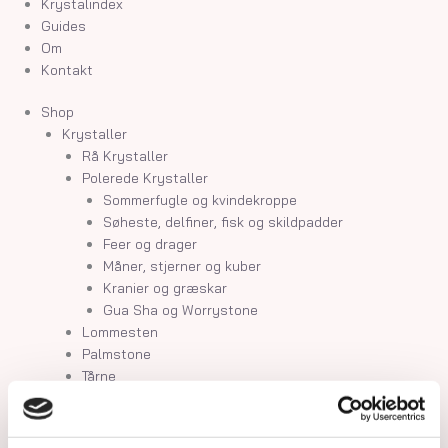
Krystalindex
Guides
Om
Kontakt
Shop
Krystaller
Rå Krystaller
Polerede Krystaller
Sommerfugle og kvindekroppe
Søheste, delfiner, fisk og skildpadder
Feer og drager
Måner, stjerner og kuber
Kranier og græskar
Gua Sha og Worrystone
Lommesten
Palmstone
Tårne
Kugler
Hjerter
Fyrfadsholdere