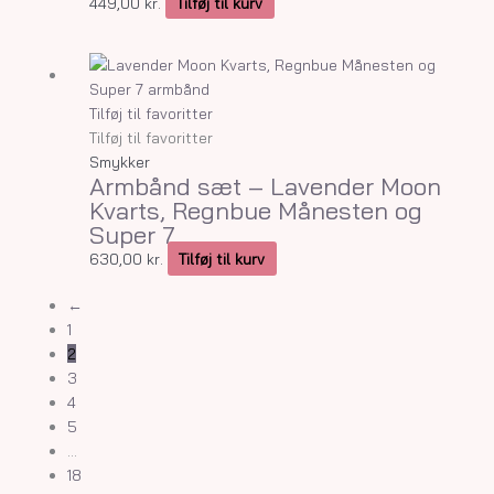
449,00
kr.
Tilføj til kurv
Tilføj til favoritter
Tilføj til favoritter
Smykker
Armbånd sæt – Lavender Moon
Kvarts, Regnbue Månesten og
Super 7
630,00
kr.
Tilføj til kurv
←
1
2
3
4
5
…
18