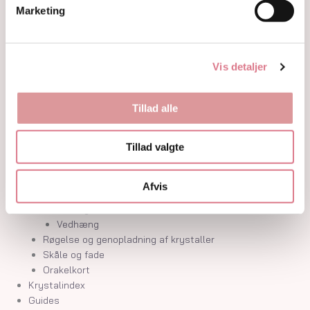
Marketing
Krystaller opdelt efter farve
Hvide og farveløse krystaller
Lilla og lavendel krystaller
Blå og indigo krystaller
Vis detaljer
Grønne krystaller
Pink og fersken krystaller
Gule og guld krystaller
Tillad alle
Røde, orange og kobber krystaller
Sorte, brune og grå krystaller
Tillad valgte
Smykker
Armbånd
Penduler
Afvis
Ringe
Øreringe
Vedhæng
Røgelse og genopladning af krystaller
Skåle og fade
Orakelkort
Krystalindex
Guides