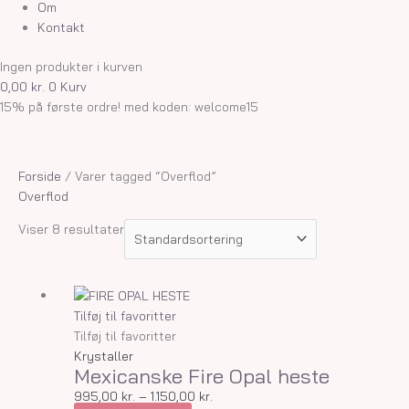
Om
Kontakt
Ingen produkter i kurven
0,00
kr.
0
Kurv
15% på første ordre! med koden: welcome15
Forside
/ Varer tagged “Overflod”
Overflod
Viser 8 resultater
Dette
Prisinterval:
vare
995,00 kr.
Tilføj til favoritter
har
til
Tilføj til favoritter
flere
1.150,00 kr.
Krystaller
Mexicanske Fire Opal heste
varianter.
Mulighederne
995,00
kr.
–
1.150,00
kr.