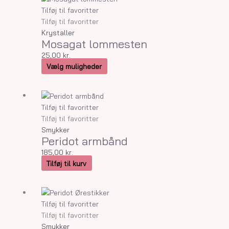
vare
Tilføj til favoritter
har
Tilføj til favoritter
flere
Krystaller
Mosagat lommesten
varianter.
Mulighederne
25,00
kr.
kan
Vælg muligheder
vælges
på
varesiden
Tilføj til favoritter
Tilføj til favoritter
Smykker
Peridot armbånd
185,00
kr.
Tilføj til kurv
Tilføj til favoritter
Tilføj til favoritter
Smykker