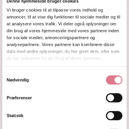
Denne hjemmeside bruger cookies
Krystalindex
Guides
Vi bruger cookies til at tilpasse vores indhold og
Om
annoncer, til at vise dig funktioner til sociale medier og til
Kontakt
at analysere vores trafik. Vi deler også oplysninger om
din brug af vores hjemmeside med vores partnere inden
Shop
for sociale medier, annonceringspartnere og
Krystaller
analysepartnere. Vores partnere kan kombinere disse
Rå Krystaller
Polerede Krystaller
data med andre oplysninger, du har givet dem, eller som
Sommerfugle og kvindekroppe
de har indsamlet fra din brug af deres tjenester.
Søheste, delfiner, fisk og skildpadder
Feer og drager
Samtykkevalg
Måner, stjerner og kuber
Nødvendig
Kranier og græskar
Gua Sha og Worrystone
Lommesten
Præferencer
Palmstone
Tårne
Kugler
Statistik
Hjerter
Fyrfadsholdere