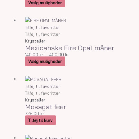
kan
Vælg muligheder
vælges
på
Dette
Prisinterval:
varesiden
vare
140,00 kr.
Tilføj til favoritter
har
til
Tilføj til favoritter
flere
400,00 kr.
Krystaller
Mexicanske Fire Opal måner
varianter.
Mulighederne
140,00
kr.
–
400,00
kr.
kan
Vælg muligheder
vælges
på
varesiden
Tilføj til favoritter
Tilføj til favoritter
Krystaller
Mosagat feer
725,00
kr.
Tilføj til kurv
Dette