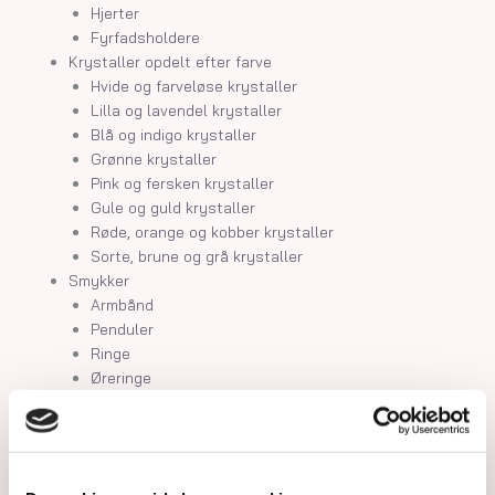
Hjerter
Fyrfadsholdere
Krystaller opdelt efter farve
Hvide og farveløse krystaller
Lilla og lavendel krystaller
Blå og indigo krystaller
Grønne krystaller
Pink og fersken krystaller
Gule og guld krystaller
Røde, orange og kobber krystaller
Sorte, brune og grå krystaller
Smykker
Armbånd
Penduler
Ringe
Øreringe
Vedhæng
Røgelse og genopladning af krystaller
Skåle og fade
Orakelkort