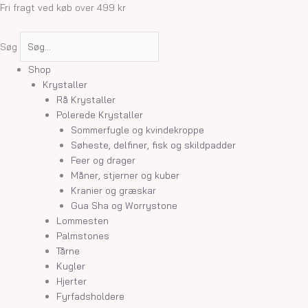
Gå
Fri fragt ved køb over 499 kr
til
indholdet
Søg
Shop
Krystaller
Rå Krystaller
Polerede Krystaller
Sommerfugle og kvindekroppe
Søheste, delfiner, fisk og skildpadder
Feer og drager
Måner, stjerner og kuber
Kranier og græskar
Gua Sha og Worrystone
Lommesten
Palmstones
Tårne
Kugler
Hjerter
Fyrfadsholdere