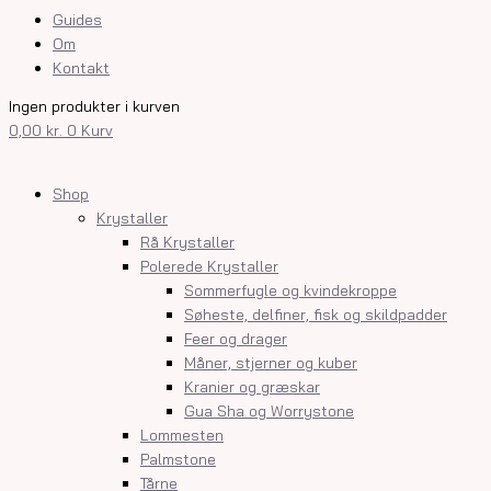
Guides
Om
Kontakt
Ingen produkter i kurven
0,00
kr.
0
Kurv
Shop
Krystaller
Rå Krystaller
Polerede Krystaller
Sommerfugle og kvindekroppe
Søheste, delfiner, fisk og skildpadder
Feer og drager
Måner, stjerner og kuber
Kranier og græskar
Gua Sha og Worrystone
Lommesten
Palmstone
Tårne