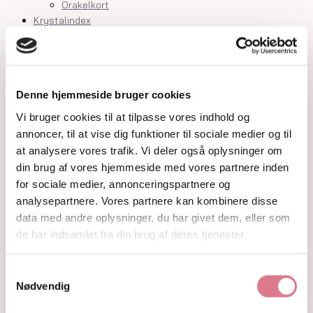
Orakelkort
Krystalindex
Guides
Om
Kontakt
Shop
Denne hjemmeside bruger cookies
Krystaller
Vi bruger cookies til at tilpasse vores indhold og
Rå Krystaller
annoncer, til at vise dig funktioner til sociale medier og til
Polerede Krystaller
at analysere vores trafik. Vi deler også oplysninger om
Sommerfugle og kvindekroppe
din brug af vores hjemmeside med vores partnere inden
Søheste, delfiner, fisk og skildpadder
Feer og drager
for sociale medier, annonceringspartnere og
Måner, stjerner og kuber
analysepartnere. Vores partnere kan kombinere disse
Kranier og græskar
data med andre oplysninger, du har givet dem, eller som
Gua Sha og Worrystone
de har indsamlet fra din brug af deres tjenester.
Lommesten
Palmstone
Samtykkevalg
Tårne
Nødvendig
Kugler
Hjerter