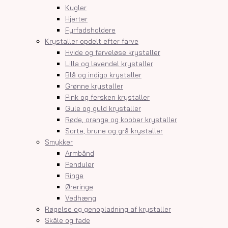
Kugler
Hjerter
Fyrfadsholdere
Krystaller opdelt efter farve
Hvide og farveløse krystaller
Lilla og lavendel krystaller
Blå og indigo krystaller
Grønne krystaller
Pink og fersken krystaller
Gule og guld krystaller
Røde, orange og kobber krystaller
Sorte, brune og grå krystaller
Smykker
Armbånd
Penduler
Ringe
Øreringe
Vedhæng
Røgelse og genopladning af krystaller
Skåle og fade