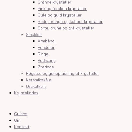
Grønne krystaller
Pink og fersken krystaller
Gule og guld krystaller
Røde, orange og kobber krystaller
Sorte, brune og grå krystaller
Smykker
Armbånd
Penduler
Ringe
Vedhæng
Øreringe
Røgelse og genopladning af krystaller
Keramikskåle
Orakelkort
Krystalindex
Guides
Om
Kontakt