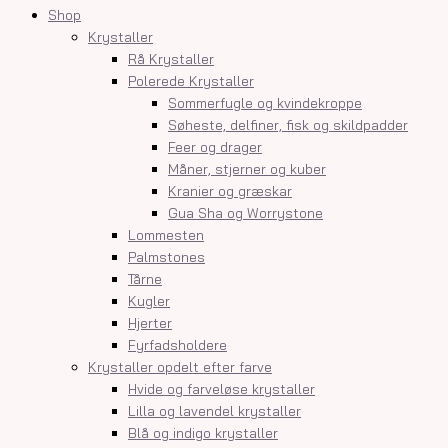
Shop
Krystaller
Rå Krystaller
Polerede Krystaller
Sommerfugle og kvindekroppe
Søheste, delfiner, fisk og skildpadder
Feer og drager
Måner, stjerner og kuber
Kranier og græskar
Gua Sha og Worrystone
Lommesten
Palmstones
Tårne
Kugler
Hjerter
Fyrfadsholdere
Krystaller opdelt efter farve
Hvide og farveløse krystaller
Lilla og lavendel krystaller
Blå og indigo krystaller