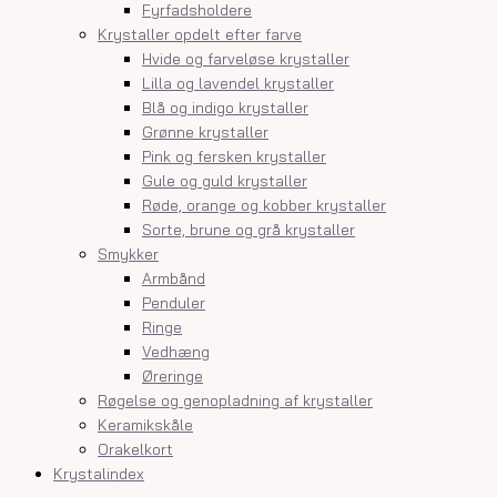
Fyrfadsholdere
Krystaller opdelt efter farve
Hvide og farveløse krystaller
Lilla og lavendel krystaller
Blå og indigo krystaller
Grønne krystaller
Pink og fersken krystaller
Gule og guld krystaller
Røde, orange og kobber krystaller
Sorte, brune og grå krystaller
Smykker
Armbånd
Penduler
Ringe
Vedhæng
Øreringe
Røgelse og genopladning af krystaller
Keramikskåle
Orakelkort
Krystalindex