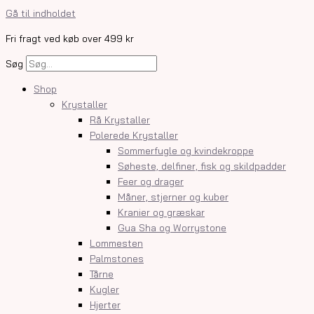
Gå til indholdet
Fri fragt ved køb over 499 kr
Søg
Shop
Krystaller
Rå Krystaller
Polerede Krystaller
Sommerfugle og kvindekroppe
Søheste, delfiner, fisk og skildpadder
Feer og drager
Måner, stjerner og kuber
Kranier og græskar
Gua Sha og Worrystone
Lommesten
Palmstones
Tårne
Kugler
Hjerter