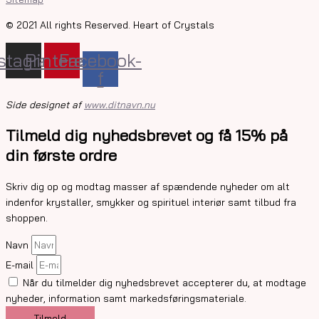
© 2021 All rights Reserved. Heart of Crystals
nstagram
Pinterest
Facebook-
f
Side designet af
www.ditnavn.nu
Tilmeld dig nyhedsbrevet og få 15% på
din første ordre
Skriv dig op og modtag masser af spændende nyheder om alt
indenfor krystaller, smykker og spirituel interiør samt tilbud fra
shoppen.
Navn
E-mail
Når du tilmelder dig nyhedsbrevet accepterer du, at modtage
nyheder, information samt markedsføringsmateriale.
Tilmeld