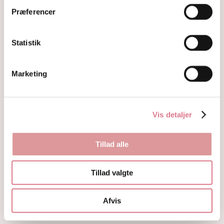
Fyrfadsholdere
Præferencer
Krystaller opdelt efter farve
Hvide og farveløse krystaller
Lilla og lavendel krystaller
Statistik
Blå og indigo krystaller
Grønne krystaller
Pink og fersken krystaller
Marketing
Gule og guld krystaller
Røde, orange og kobber krystaller
Sorte, brune og grå krystaller
Vis detaljer
Smykker
Armbånd
Penduler
Tillad alle
Ringe
Øreringe
Vedhæng
Tillad valgte
Røgelse og genopladning af krystaller
Skåle og fade
Afvis
Orakelkort
Krystalindex