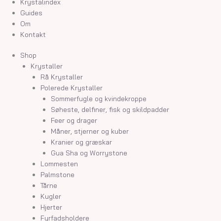
Krystalindex
Guides
Om
Kontakt
Shop
Krystaller
Rå Krystaller
Polerede Krystaller
Sommerfugle og kvindekroppe
Søheste, delfiner, fisk og skildpadder
Feer og drager
Måner, stjerner og kuber
Kranier og græskar
Gua Sha og Worrystone
Lommesten
Palmstone
Tårne
Kugler
Hjerter
Fyrfadsholdere