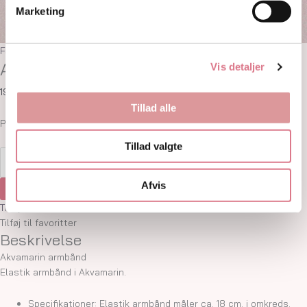
Marketing
Forside
/
Smykker
/ Akvamarin armbånd
Akvamarin armbånd
Vis detaljer
199,00
kr.
Tillad alle
På lager:
3 på lager
Tillad valgte
Afvis
Tilføj til kurv
Tilføj til favoritter
Tilføj til favoritter
Beskrivelse
Akvamarin armbånd
Elastik armbånd i Akvamarin.
Specifikationer: Elastik armbånd måler ca. 18 cm. i omkreds.