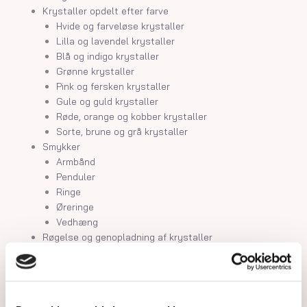
Krystaller opdelt efter farve
Hvide og farveløse krystaller
Lilla og lavendel krystaller
Blå og indigo krystaller
Grønne krystaller
Pink og fersken krystaller
Gule og guld krystaller
Røde, orange og kobber krystaller
Sorte, brune og grå krystaller
Smykker
Armbånd
Penduler
Ringe
Øreringe
Vedhæng
Røgelse og genopladning af krystaller
Skåle og fade
Orakelkort
Krystalindex
Guides