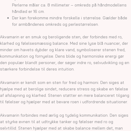
Perlerne måler ca. 8 millimeter – omkreds på håndmodellens
håndled er 16 cm.
Der kan forekomme mindre forskelle i størrelse. Gælder både
for armbåndenes omkreds og perlestørrelsen.
Akvamarin er en smuk og beroligende sten, der forbindes med ro,
klarhed og følelsesmæssig balance. Med sine lyse blå nuancer, der
minder om havets dybder og klare vand, symboliserer stenen fred,
kommunikation og fornyelse. Dens blide og harmoniske energi gør
den populær blandt personer, der søger indre ro, selvudvikling og en
stærkere forbindelse til deres intuition.
Akvamarin er kendt som en sten for fred og harmoni. Den siges at
hjælpe med at berolige sindet, reducere stress og skabe en følelse
af afslapning og klarhed. Stenen støtter en mere balanceret tilgang
til følelser og hjælper med at bevare roen i udfordrende situationer.
Akvamarin forbindes med ærlig og tydelig kommunikation. Den siges
at styrke evnen til at udtrykke tanker og følelser med ro og
selvtillid. Stenen hjælper med at skabe balance mellem det, man