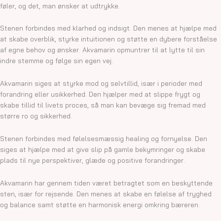
føler, og det, man ønsker at udtrykke.
Stenen forbindes med klarhed og indsigt. Den menes at hjælpe med
at skabe overblik, styrke intuitionen og støtte en dybere forståelse
af egne behov og ønsker. Akvamarin opmuntrer til at lytte til sin
indre stemme og følge sin egen vej.
Akvamarin siges at styrke mod og selvtillid, især i perioder med
forandring eller usikkerhed. Den hjælper med at slippe frygt og
skabe tillid til livets proces, så man kan bevæge sig fremad med
større ro og sikkerhed.
Stenen forbindes med følelsesmæssig healing og fornyelse. Den
siges at hjælpe med at give slip på gamle bekymringer og skabe
plads til nye perspektiver, glæde og positive forandringer.
Akvamarin har gennem tiden været betragtet som en beskyttende
sten, især for rejsende. Den menes at skabe en følelse af tryghed
og balance samt støtte en harmonisk energi omkring bæreren.