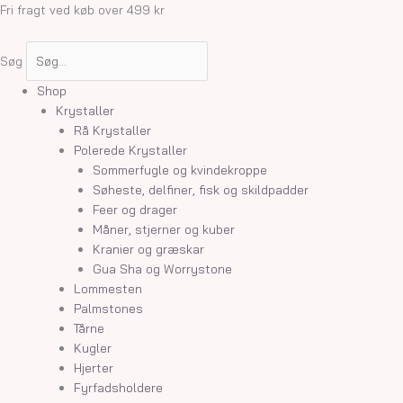
Gå
Akvamarin
Fri fragt ved køb over 499 kr
til
armbånd
indholdet
antal
Søg
Shop
Krystaller
Rå Krystaller
Polerede Krystaller
Sommerfugle og kvindekroppe
Søheste, delfiner, fisk og skildpadder
Feer og drager
Måner, stjerner og kuber
Kranier og græskar
Gua Sha og Worrystone
Lommesten
Palmstones
Tårne
Kugler
Hjerter
Fyrfadsholdere