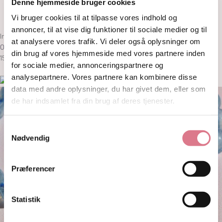
Denne hjemmeside bruger cookies
Om
Kontakt
Vi bruger cookies til at tilpasse vores indhold og
annoncer, til at vise dig funktioner til sociale medier og til
Ingen produkter i kurven
at analysere vores trafik. Vi deler også oplysninger om
0,00
kr.
0
Kurv
din brug af vores hjemmeside med vores partnere inden
15% på første ordre! med koden: welcome15
for sociale medier, annonceringspartnere og
analysepartnere. Vores partnere kan kombinere disse
data med andre oplysninger, du har givet dem, eller som
de har indsamlet fra din brug af deres tjenester.
Samtykkevalg
Nødvendig
Præferencer
Statistik